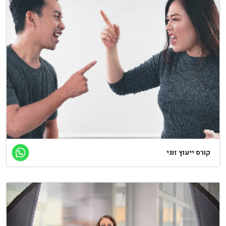
רס ייעוץ זוגי