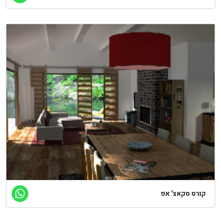
ורס סקאצ' אפ