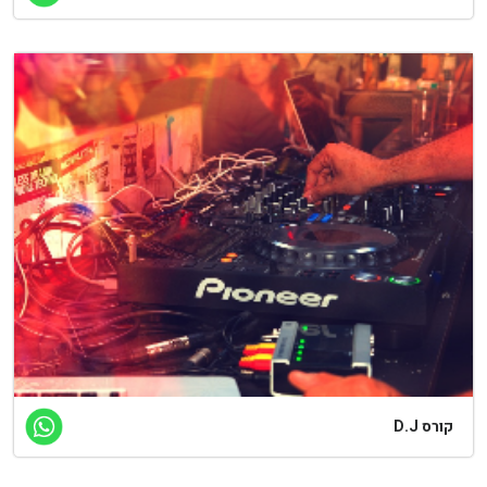
רס D.J