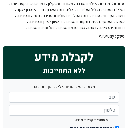
אזור הלימודים :
אילת והערבה
,
אשדוד-אשקלון
,
באר שבע
,
בקעת אונו
,
הגליל המערבי
,
הגליל העליון
,
הרצליה-רמת השרון
,
חדרה-זכרון יעקב
,
חיפה והקריות
,
טבריה ורמת הגולן
,
ירושלים והסביבה
,
נתניה והסביבה
,
עפולה והעמקים
,
פתח תקווה והסביבה
,
ראשון לציון והסביבה
,
רחובות-נס ציונה
,
רעננה, כפר סבא והסביבה
,
תל אביב והסביבה
ספק :
AllStudy
לקבלת מידע
ללא התחייבות
מלאו פרטים ונחזור אליכם תוך זמן קצר
מאשר/ת קבלת מידע