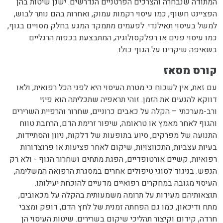
המתודה שנבחרה והצרכים הפרטניים הנדרשים. ישנן שיטות בהן
הפציינט חשוף, כמו עיסוי רקמות עמוק, ואחרות בהם נותר לבוש,
למשל בעיסוי תאילנדי. לפעמים מתמקד המגע בחלק מסויים בגוף,
כמו עיסוי פנים או רפלקסולוגיה, המתבצעת בכפות הרגליים
בשאיפה שיקרינו על הגוף כולו.
קורס מסאז
עם זאת, אין לשכוח כי מטרת העיסוי היא לפני הכל רפואית, ולאו
דווקא להנעים את הזמן. זוהי תראפיה שתכליתה הוא פיזי
ורב-מערכתי – הקלה על כאבים כרוניים, שחרור והרפיית השרירים
והגוף לאחר מאמץ או טראומה, שיפור זרימת הדם, הרחבת טווח
התנועה של מפרקים, סיוע בתופעות של דלקות, ניוון והסתיידות,
בעיות עצביות, התכווצויות, שיקום לאחר פציעות או פרוצדורות
רפואיות, קשיים אורטופדיים, הפגת מתחים ושחרור הגוף - ולא רק
הנפש. בניגוד לסוגי טיפולים אחרים במסגרת הרפואה המשלימה,
העיסוי מגובה במחקרים רפואיים מדעיים להוכחת יעילותו.
תוצאותיהם מעידות על תרומה משמעותית בהקלה על מכאובים,
מתח ודיכאון, כמו גם הפחתה זמנית של לחץ הדם, דופק ומצבי
חרדה, קידום וקיצור תהליכי שיקום בשרירים. שיטות העיסוי הן