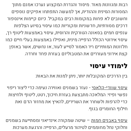
רבות ומגוונות מאוד. מיסוד והגדרת המקצוע נערכו אמנם מתוך
המסורות הסינית וההודית, אך למעשה התפתחו אפיקים נוספים
וחשובים לא פחות במקומות רבים במקביל. כיום קיימות אינספור
דרכים מסורתיות, חדשניות ומקוריות כמו עיסוי בסיוע הצלפות
ענפים חמים בסאונה הטורקית והרוסית, עיסוי באמצעות ליטוף רך,
עיסוי אירוטי הכולל הרפייה מינית, ואפילו באמצעות בעלי חיים כמו
חלזונות המותירים ריר האמור לסייע לעור, או נחשים, אשר באופן
קצת אירוני מעוררים את המטבוליזם בעזרת פחד וחרדה.
לימודי עיסוי
בין הדרכים המקובלות יותר, ניתן למנות את הבאות:
עיסוי שוודי-קלאסי
- נעזר בשמנים ואווירה נעימה כדי ליצור ריפוי
נפשי ופיזי. המלאכה מתבצעת בעזרת חיכוך, רטט, ליטוף ולחיצות
כדי להרפות ולשחרר את השרירים, להאיץ את מחזור הדם ואת
חילוף החומרים בגוף.
עיסוי באבנים חמות
– שיטה שמקורה אינדיאני ומסתייעת בשמנים
וחלוקי נחל מחוממים לטיהור מרעלים, הרפייה והרגעת מערכות