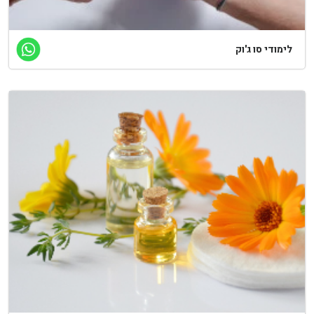
לימודי סו ג'וק