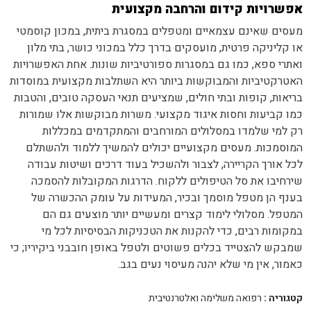
אפשרויות קידום והרחבה מקצועית
מעסים שאינם עצמאיים ומטפלים במסגרת ביתית, במכון קוסמטי
או קליניקה פרטית, מועסקים בדרך כלל במכוני כושר, בתי מלון
ואתרי ספא, כמו גם במסגרות ספורטיביות שונות. אחת האפשרויות
האטרקטיביות והמבוקשות ביותר היא השתלבות מקצועית במוסדות
בריאות, קופות ובתי חולים, שמציעים תנאי העסקה טובים, והטבות
כמו קביעות וחסות איגוד מקצועי. משרות מבוקשות אלו שמורות
רק למי שלמדו במסלולים המורחבים והמתקדמים במכללות
המוסמכות. מעסים מקצועיים יכולים להמשיך ללמוד ולהשתלם
לכל אורך הקריירה, לצבור ולהשכיל בעוד דרכים ושיטות עבודה
שירחיבו את סל הטיפולים ללקוח. הדרגות המקובלות להסמכה
בענף הן מטפל מוסמך ובכיר, המעידות על עומק ההכשרה של
המטפל. מסלולי לימוד קצרים ומעשיים יותר מוצעים גם הם
במקומות רבים, כדי להקנות את הטכניקות הבסיסיות לכל מי
שמבקש להצטייד בכלים פשוטים ולטפל באופן חובבני ביקיריו; כי
כאמור, אין מי שלא יהנה מעיסוי נעים בגב.
קטגוריה :
רפואה משלימה ואלטרנטיבית