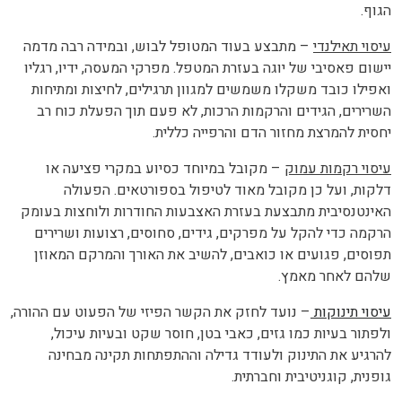
הגוף.
עיסוי תאילנדי
– מתבצע בעוד המטופל לבוש, ובמידה רבה מדמה
יישום פאסיבי של יוגה בעזרת המטפל. מפרקי המעסה, ידיו, רגליו
ואפילו כובד משקלו משמשים למגוון תרגילים, לחיצות ומתיחות
השרירים, הגידים והרקמות הרכות, לא פעם תוך הפעלת כוח רב
יחסית להמרצת מחזור הדם והרפייה כללית.
עיסוי רקמות עמוק
– מקובל במיוחד כסיוע במקרי פציעה או
דלקות, ועל כן מקובל מאוד לטיפול בספורטאים. הפעולה
האינטנסיבית מתבצעת בעזרת האצבעות החודרות ולוחצות בעומק
הרקמה כדי להקל על מפרקים, גידים, סחוסים, רצועות ושרירים
תפוסים, פגועים או כואבים, להשיב את האורך והמרקם המאוזן
שלהם לאחר מאמץ.
עיסוי תינוקות
– נועד לחזק את הקשר הפיזי של הפעוט עם ההורה,
ולפתור בעיות כמו גזים, כאבי בטן, חוסר שקט ובעיות עיכול,
להרגיע את התינוק ולעודד גדילה וההתפתחות תקינה מבחינה
גופנית, קוגניטיבית וחברתית.