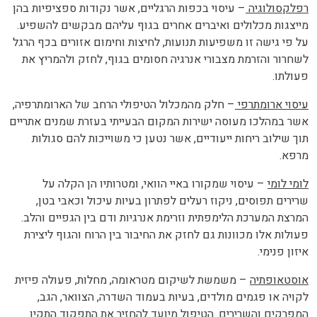
רפלקסולוגיה
– עיסוי בכפות הרגליים, אשר נקודות ספציפיות בהן
מייצגות מכלולים ואיברים אחרים בגוף עליהם מבקשים להשפיע.
על פי גישה זו משפיעות תנועות, לחיצות וחימום אזורים בכף הרגל
לשחרור והזרמת מצבורי אנרגיה חסומים בגוף, לחזק ולהמריץ את
פעולתו.
עיסוי ארומתרפי
– חלק מהמכלול הטיפולי הרחב של הארומתרפיה,
אשר במהלכו מעוסה ישירות המקום הבעייתי בעזרת שמנים אתריים
תוך שילוב ריחות ייעודיים, אשר נטען כי משוייכות להם סגולות
מרפא.
לומי לומי
– עיסוי שמקורו באיי הוואי, ומטרותיו הן הקלה על
שרירים תפוסים, ניקוז רעלים לפתרון בעיות עיכול וכאבי בטן,
המרצת המערכת הלימפתית וזרימת אנרגיות ודם בין הגפיים והלב.
פעולות אלו מכוונות גם לחזק את החיבור בין הרוח והגוף ליצירת
איזון פנימי.
אוסטאופתיה
– משמשת לשיקום מטראומה, מחלות, פעולה פיזית
לקויה או פגמים מולדים, בעיות בעמוד השדרה, הצוואר, הגב,
המפרקים והשרירים. הטיפול מיועד להחזיר את התפקוד התקין