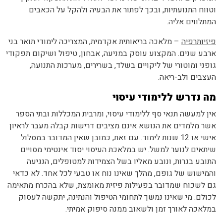
וטווח התנועתיות, ובכך לפתור את הבעיה ולהקל על הכאבים
המתלווים אליה.
פיזיותרפיה
– מלאכה בריאותית אקדמית, המצריכה לימודי תואר בני
ארבע שנים. המקצוע עוסק במניעה, אבחון, טיפול ושיקום תפקודי
גופני ומוטורי של ליקויים בשלד, בשרירים, מערכות התנועה,
העצבים ולב-ריאה.
מה נדרש ללימודי עיסוי
אין למעשה תנאי סף ללימודי עיסוי, ומרבית המכללות ובתי הספר
אשר מלמדים את הנושא אינם מציבים דרישות קבלה מעבר לראיון
אישי או 12 שנות לימוד. עם זאת, כמובן שאין המדובר במסלול
שיתאים לנוער למשל. יש במלאכת העיסוי יסוד אינטימי מסויים
התובע בגרות, ונובע מאליו בשל הצמידות למטופלים, הנגיעה
והמישוש של גופם, מהלך שאינו נוח או טבעי לכל אחד. לא כדאי
גם לשכוח שמדובר בפעילות פיזית מאומצת, שלא בהכרח מתאימה
לכולם. מי שאינו נמשך לתחומי הטיפול והנתינה, יתקשה לעסוק
במלאכה לאורך זמן ולשאוב ממנה סיפוק אמיתי.