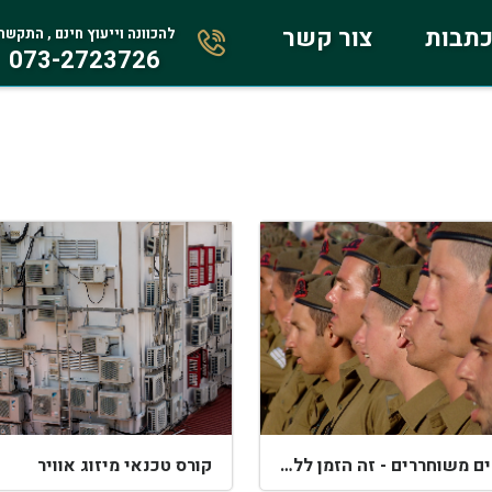
תבות
צור קשר
להכוונה וייעוץ חינם , התקשר
073-2723726
חיילים משוחררים - זה הזמן ללמוד
קורס טכנאי מיזוג אוויר