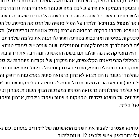
ול זו, המהווה חלק בלתי נפרד מהרפואה הסינית. במסגרת לימודי טווי
ה ובעיקר תעמיקו את הידע שלכם במה שעומד מאחורי תורה זו ובדרכים
לוש שנים, כאשר כל שנה מהווה בסיס לשנת הלימודים שאחריה. בשנה
אר '
מטפל בטווינא
' תלמדו על הפילוסופיה של הרפואה הסינית, על הק
בטווינא, תלמדו פרקים ברפואה מערבית (כולל אנטומיה ופיזיולוגיה), תל
ן טכניקות בסיסיות ומורכבות בטווינא ותתרגלו רבות את כל מה שלמדתם 
ם לצאת לדרך ולגייס לקוחות ומטופלים. שנה שנייה של לימודי טווינא
 והיא מעמיקה את מה שלמדתם בשנה הראשונה ומרחיבה את הידע בתח
 מסלולי המרידיאנים הקלאסיים, את מיקומן של נקודות מיוחדות על פני
תקדמות בטיפולי טווינא, תתרגלו אבחון וטיפול בפתולוגיות אורטופדיו
שתלמדו בשנה זו הם מבוא לאבחון ברפואה סינית באמצעות הדופק והל
עוד) ותבצעו הרבה מאוד תרגול וסטאז' בטווינא בקליניקות שונות. '
מ
ינא שלמד פתולוגיות ברפואה הסינית במערכות הגוף השונות, אבחון וטי
ולוגיה של טווינא לילדים, טכניקות ושיטות טיפול בילדים, אבחון וטיפו
ז' קליני.
ווינא תצטרכו לעבור את השנים הראשונות של לימודים בתחום. עם זאת
ן אישי ולהציג 12 שנות לימוד.