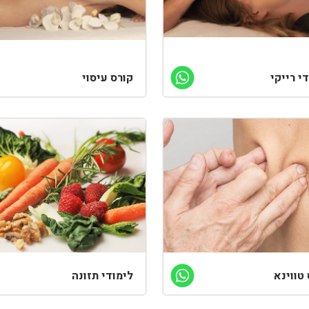
י רייקי
קורס עיסוי
טווינא
לימודי תזונה