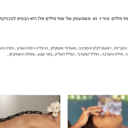
י מילים: טווי ו- נא. משמעותן של שתי מילים אלו היא הבסיס לטכניקת
והקריות
,
ראשון לציון והסביבה
,
אשדוד-אשקלון
,
הרצליה-רמת השרון
,
נתניה והס
ה
,
אילת והערבה
,
הגליל המערבי
,
הגליל העליון
,
באר שבע
,
עפולה והעמקים
,