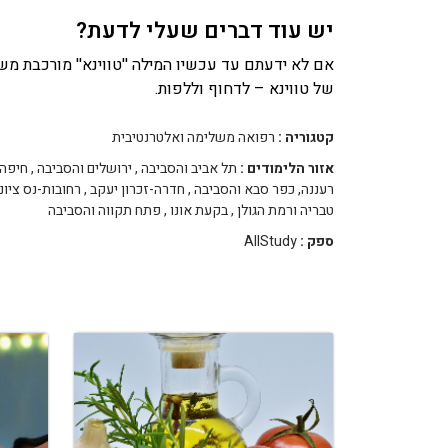
יש עוד דברים שעלי לדעת?
אם לא ידעתם עד עכשיו המילה ''טווינא'' מורכבת משת
של טווינא – לדחוף וללפות.
קטגוריה :
רפואה משלימה ואלטרנטיבית
אזור הלימודים :
תל אביב והסביבה
,
ירושלים והסביבה
,
חיפה 
רעננה, כפר סבא והסביבה
,
חדרה-זכרון יעקב
,
רחובות-נס ציונ
טבריה ורמת הגולן
,
בקעת אונו
,
פתח תקווה והסביבה
ספק :
AllStudy