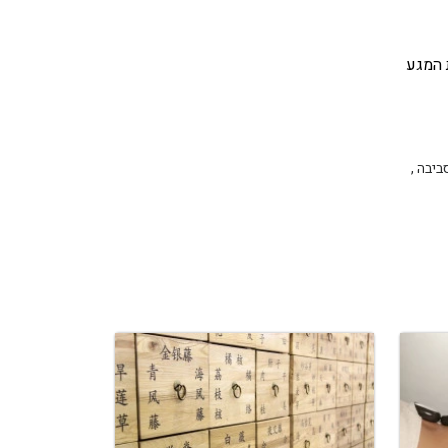
 המגע
ביבה
,