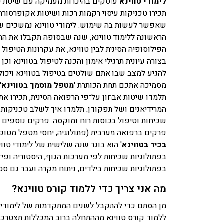
לימודי טווינא
עוסקים בהיכרות מעמיקה עם שיטת טיפ
תכירו טכניקות עיסוי רקמות רכות ושיטות אקופרסור
שאפשר לעשות בה שימוש. לימודי טווינא נמשכים ש
הראשונה ללימוד טווינא, שנה שבסופה תקבלו את התו
הפילוסופיה הסינית לבין טווינא, את עקרונות הטיפול 
בצורה עיונית תרגילי אימון והכנה לטיפול בטווינא וכ
להגיע למצב שבו אתם שולטים בטיפול בטווינא ויכולי
מסמיכה אתכם תחת הכותרת '
מטפל מוסמך בטווינא
'
תלמדו שיטות אבחון על־פי הרפואה הסינית, תכירו את
המרידיאנים ושל תפקודן, תלמדו איך לשלב טכניקות מ
שכיחות וטיפול בכוסות רוח ומוקסה. פרקים נוספים 
פרקים ברפואה מערבית (פתולוגיה, יחסי מטפל מטופל ו
בכיר בטווינא
' הוא בוגר שנה שלישית של לימודי טוו
בפתולוגיות שכיחות לפי מערכות הגוף, היסטוריה ופיזי
בפתולוגיות שכיחות בילדים, ניתוח מקרה ועבר גם סטא
מה אני צריך כדי ללמוד קורס טווינא?
מן הסתם כדי להתקבל לשנים המתקדמות של לימודי ט
ללמוד קורס טווינא מההתחלה ברוב המכללות תצטרכו לעבור ראיו