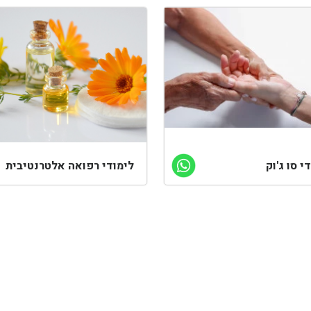
י סו ג'וק
לימודי רפואה אלטרנטיבית