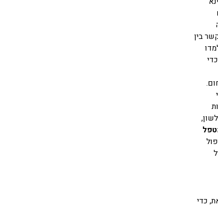
נא
שר בין
מדו
כדי
ום.
ת
שון,
טפל
פול
ל
, כדי