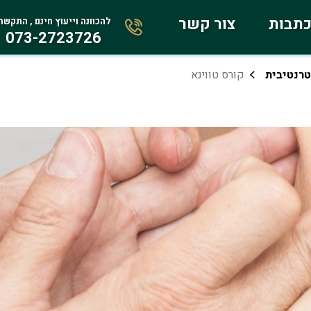
תבות
צור קשר
להכוונה וייעוץ חינם , התקשר
073-2723726
רנטיבית
קורס טווינא