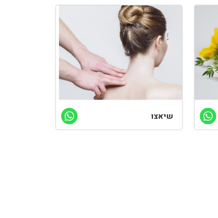
שיאצו