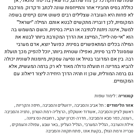
שפה שרחוקה כל כך מזו שלהם, כזו שאין בה יסוד טונאלי, אך
כוללת בסיס תחבירי אחר והתייחסות שונה לכתב ודקדוק. מורכבת
לא פחות היא העובדה שצלילים רבים פשוט אינם קיימים בשפה
המקומית, לכן דובריה מתקשים לבטא אותם. המילה ''ישראל''
למשל, איננה ניתנת לכתיבה או הגייה בסינית, והשם המשמש בה
הוא ''אי-סה-לייה'', המייצג את הדרך המקורבת ביותר לבטא את
המילה בכלים המתאפשרים בסינית. כפועל יוצא, אדם מערבי
שמסוגל לדבר סינית, ואפילו שטחית ביותר, יוכל להפיק מכך תועלת
רבה. בין אם המדובר בטיול או נסיעה עסקית, מיומנות לשונית יכולה
להביא במדינה זו תועלת גדולה מאוד לא רק ברמה המעשית, אלא
גם ברמה המורלית, שכן זו תהיה הדרך היחידה ליצור דיאלוג עם
המקומיים.
קטגוריה :
לימוד שפות
אזור הלימודים :
תל אביב והסביבה
,
ירושלים והסביבה
,
חיפה והקריות
,
ראשון לציון והסביבה
,
אשדוד-אשקלון
,
הרצליה-רמת השרון
,
נתניה והסביבה
,
רעננה, כפר סבא והסביבה
,
חדרה-זכרון יעקב
,
רחובות-נס ציונה
,
אילת והערבה
,
הגליל המערבי
,
הגליל העליון
,
באר שבע
,
עפולה והעמקים
,
טבריה ורמת הגולן
,
בקעת אונו
,
פתח תקווה והסביבה