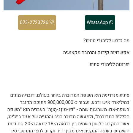
073-2723726
WhatsApp
מה נדרש ללימודי סינית?
אפשרויות קידום והרחבה מקצועית
יתרונות ללימודי סינית
סינית מנדרינית היא השפה המדוברת ביותר בעולם. דובריה מונים
כמיליארד איש ורבע, ועבור כ-900,000,000 מתוכם מדובר
בשפת-אם. משמעות שמה - ''פּוּ-טוֹנְגּ-הְווַה'' בעברית הוא ''השפה
הכללית המדוברת'', ולמעשה מדובר בניב וההגייה של אזור בייג'ינג,
אשר התקבע כלשון רשמית בין המאה ה-18 למאה ה-20. גם כיום
השימוש בשפה התקנית אינו מקיף דיו, וקרוב לחצי מתושבי סין