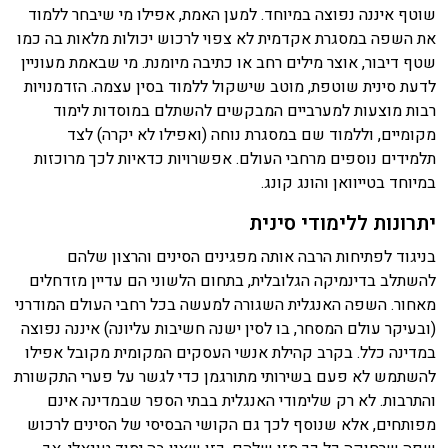
שוטף איננה נפוצה במיוחד. למען האמת, אפילו מי שיבחר ללמוד
את השפה במסגרת אקדמית לא צפוי לרכוש יכולות מלאות בה כמו
שטף דיבור, אוצר מילים רחב או כתיבה מיומנת. מי שבאמת מעוניין
לדעת סינית שוטפת, מוטב שישקול ללמוד בסין עצמה. הזדמנויות
רבות מוצעות למערביים המבקשים להשתלם במוסדות לימוד
מקומיים, וללמוד שם במסגרת נוחה (ואפילו לא יקרה) לצד
תלמידים נוספים מרחבי העולם. אפשרויות כדאיות לכך מרוכזות
במיוחד בטייוואן והונג קונג.
יתרונות ללימודי סינית
בניגוד לפתיחות הרבה אותה מפגינים הסינים והרצון שלהם
להשתלב בדינמיקה הגלובלית, בתחום הלשוני הם עדיין מזדחלים
מאחור. השפה האנגלית השגורה למעשה בכל רחבי העולם המודרני
(ובעיקר עולם המסחר, בו לסין ישנה חשיבות עליונה) איננה נפוצה
במדינה כלל. בקרב קהילת אנשי העסקים המקומית מקובל אפילו
להשתמש לא פעם בשירותי מתורגמן כדי לגשר על פערי התקשורת
והתרבות. לא רק שלימודי האנגלית בבתי הספר שבמדינה אינם
מפותחים, אלא שנוסף לכך גם הקושי הבסיסי של הסינים לרכוש