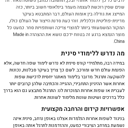
לרבים כל כך ללמוד אותה? ובכן, התשובה כמובן פשוטה מאוד. זה
שנים שסין רוכשת לעצמה מעמד בינלאומי חשוב ביותר, כזה
המייצג את גודלה בין אומות העולם, דבר המתבטא בעיקר
מדינית-פוליטית וכלכלית. זוהי כעת סדנת הייצור של העולם כולו,
המקור המשמעותי ביותר למוצרי צריכה ושותפויות סחר. כמעט כל
מוצר הנמצא ברגע זה בטווח ידכם נושא את ההצהרה Made in
China.
מה נדרש ללימודי סינית
במידה רבה, מתלמידי קורס סינית לא נדרש לימוד שפה חדשה, אלא
הפנמת עולם חדש ומורכב. לשם כך צריך בעיקר סבלנות, נכונות
להשקעה ותרגול. מדובר בלימוד מאתגר יחסית לרכישת שפות
אחרות אשר ההיגיון התחבירי, ההגייה והכתיבה שלהן קרובים יותר
לעברית או שפות אחרות המוכרות לנו. התרגול מתבצע גם הוא בדרך
כלל בדרכים ושיטות שונות מלימוד לשונות אחרות.
אפשרויות קידום והרחבה מקצועית
בניגוד לשפות אחרות הנלמדות אצלנו באופן נרחב, סינית אינה
נשמעת במרחב הציבורי כמעט, וההזדמנות לתרגל אותה באופן