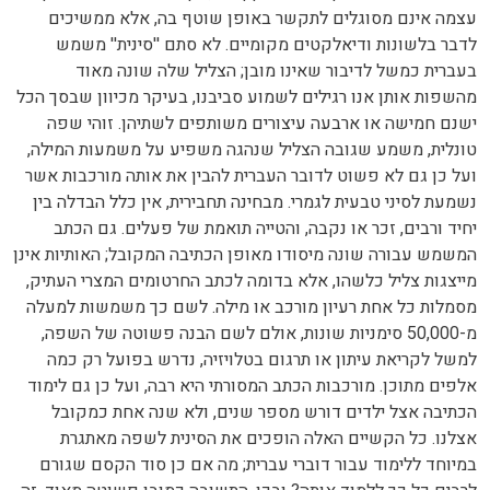
עצמה אינם מסוגלים לתקשר באופן שוטף בה, אלא ממשיכים
לדבר בלשונות ודיאלקטים מקומיים. לא סתם ''סינית'' משמש
בעברית כמשל לדיבור שאינו מובן; הצליל שלה שונה מאוד
מהשפות אותן אנו רגילים לשמוע סביבנו, בעיקר מכיוון שבסך הכל
ישנם חמישה או ארבעה עיצורים משותפים לשתיהן. זוהי שפה
טונלית, משמע שגובה הצליל שנהגה משפיע על משמעות המילה,
ועל כן גם לא פשוט לדובר העברית להבין את אותה מורכבות אשר
נשמעת לסיני טבעית לגמרי. מבחינה תחבירית, אין כלל הבדלה בין
יחיד ורבים, זכר או נקבה, והטייה תואמת של פעלים. גם הכתב
המשמש עבורה שונה מיסודו מאופן הכתיבה המקובל; האותיות אינן
מייצגות צליל כלשהו, אלא בדומה לכתב החרטומים המצרי העתיק,
מסמלות כל אחת רעיון מורכב או מילה. לשם כך משמשות למעלה
מ-50,000 סימניות שונות, אולם לשם הבנה פשוטה של השפה,
למשל לקריאת עיתון או תרגום בטלויזיה, נדרש בפועל רק כמה
אלפים מתוכן. מורכבות הכתב המסורתי היא רבה, ועל כן גם לימוד
הכתיבה אצל ילדים דורש מספר שנים, ולא שנה אחת כמקובל
אצלנו. כל הקשיים האלה הופכים את הסינית לשפה מאתגרת
במיוחד ללימוד עבור דוברי עברית; מה אם כן סוד הקסם שגורם