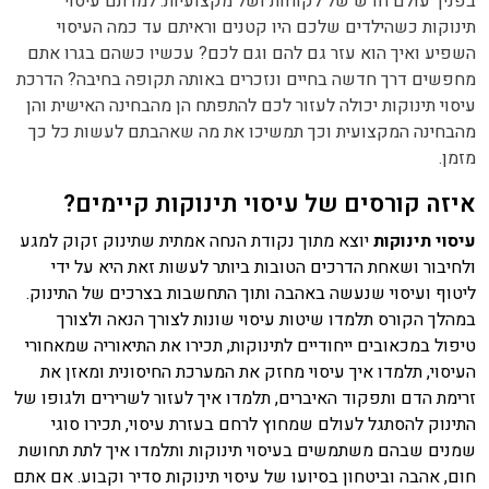
בפניך עולם חדש של לקוחות ושל מקצועיות. למדתם עיסוי
תינוקות כשהילדים שלכם היו קטנים וראיתם עד כמה העיסוי
השפיע ואיך הוא עזר גם להם וגם לכם? עכשיו כשהם בגרו אתם
מחפשים דרך חדשה בחיים ונזכרים באותה תקופה בחיבה? הדרכת
עיסוי תינוקות יכולה לעזור לכם להתפתח הן מהבחינה האישית והן
מהבחינה המקצועית וכך תמשיכו את מה שאהבתם לעשות כל כך
מזמן.
איזה קורסים של עיסוי תינוקות קיימים?
עיסוי תינוקות
יוצא מתוך נקודת הנחה אמתית שתינוק זקוק למגע
ולחיבור ושאחת הדרכים הטובות ביותר לעשות זאת היא על ידי
ליטוף ועיסוי שנעשה באהבה ותוך התחשבות בצרכים של התינוק.
במהלך הקורס תלמדו שיטות עיסוי שונות לצורך הנאה ולצורך
טיפול במכאובים ייחודיים לתינוקות, תכירו את התיאוריה שמאחורי
העיסוי, תלמדו איך עיסוי מחזק את המערכת החיסונית ומאזן את
זרימת הדם ותפקוד האיברים, תלמדו איך לעזור לשרירים ולגופו של
התינוק להסתגל לעולם שמחוץ לרחם בעזרת עיסוי, תכירו סוגי
שמנים שבהם משתמשים בעיסוי תינוקות ותלמדו איך לתת תחושת
חום, אהבה וביטחון בסיועו של עיסוי תינוקות סדיר וקבוע. אם אתם