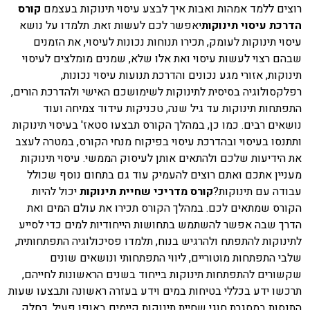
רוצים ללמד אמהות ואבות איך לבצע עיסוי תינוקות בעצמם
קורס
הדרכת עיסוי תינוקות
יאפשר לכם לעשות זאת. תלמדו על נושא
עיסוי תינוקות לעומק, תכירו תנוחות נכונות לעיסוי, את הזמנים
שבהם רצוי לעשות עיסוי ואת אלו שלא, שמנים מומלצים לעיסוי
תינוקות, אזורי מגע נכונים והדרכת תנועות עיסוי נכונות,
רפלקסולוגיה בסיסית לתינוקות לשימושכם האישי ולהדרכת הורים,
התפתחות תינוקות עד גיל שנה, טכניקות עידוד צמיחה ועוד
נושאים רבים. כמו כן, במהלך הקורס תבצעו סטאז' בעיסוי תינוקות
ותתנסו בעיסוי ובהדרכת עיסוי בפיקוח מנחי הקורס, במטרה לעצב
את הידיעות שלכם ולהתאים אותן לעיסוק הממשי. עיסוי תינוקות
מעניין אתכם ואתם רוצים להעמיק עוד גם בתחום נוסף שכולל
עבודה עם תינוקות?
קורס מדריכי שחיית תינוקות
יכול להיות
הקורס שמתאים לכם. במהלך הקורס תכירו את עולם המים ואת
הדרך שבה אפשר להשתמש בתחושות הייחודיות למים כדי לסייע
לתינוקות להתפתח ולהרגיש בנוח, תלמדו פסיכולוגיה התפתחותית,
שלבי התפתחות מוטוריים, ליווי התפתחותי ונושאים שונים
שקשורים להתפתחות תינוקות בייחוד בשנים הראשונות לחייהם,
תרכשו ידע בכללי בטיחות במים וידע בעזרה ראשונה ותבצעו שעות
התנסות במסגרת חוגי שחיית תינוקות קיימים באופן פעיל, כחלק