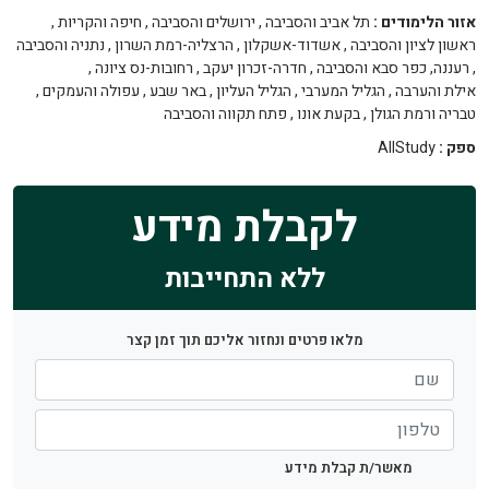
אזור הלימודים :
תל אביב והסביבה
,
ירושלים והסביבה
,
חיפה והקריות
,
ראשון לציון והסביבה
,
אשדוד-אשקלון
,
הרצליה-רמת השרון
,
נתניה והסביבה
,
רעננה, כפר סבא והסביבה
,
חדרה-זכרון יעקב
,
רחובות-נס ציונה
,
אילת והערבה
,
הגליל המערבי
,
הגליל העליון
,
באר שבע
,
עפולה והעמקים
,
טבריה ורמת הגולן
,
בקעת אונו
,
פתח תקווה והסביבה
ספק :
AllStudy
לקבלת מידע
ללא התחייבות
מלאו פרטים ונחזור אליכם תוך זמן קצר
מאשר/ת קבלת מידע