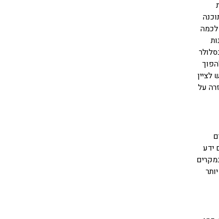
וכנה
לכמה
 בשפת Java, לבצע תכנות
סלולר
הפוך
לציין
רה על
ם
 ידע
מקרים
ותר