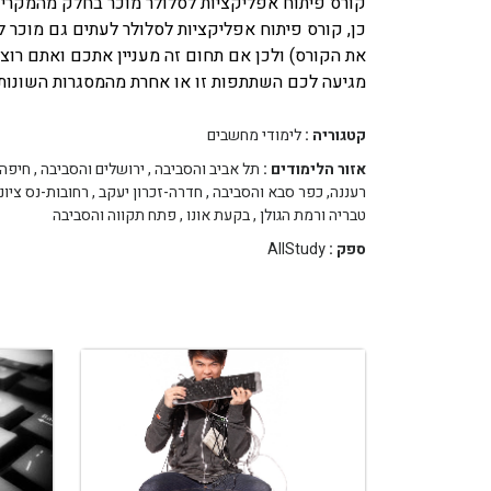
קורס פיתוח אפליקציות לסלולר מוכר בחלק מהמקרי
כן, קורס פיתוח אפליקציות לסלולר לעתים גם מוכר 
את הקורס) ולכן אם תחום זה מעניין אתכם ואתם רו
מגיעה לכם השתתפות זו או אחרת מהמסגרות השונות 
קטגוריה :
לימודי מחשבים
אזור הלימודים :
תל אביב והסביבה
,
ירושלים והסביבה
,
חיפה 
רעננה, כפר סבא והסביבה
,
חדרה-זכרון יעקב
,
רחובות-נס ציונ
טבריה ורמת הגולן
,
בקעת אונו
,
פתח תקווה והסביבה
ספק :
AllStudy