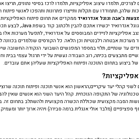
לצרכים, תלמדו עיצוב אפליקציות, תלמדו לרכז בסיסי נתונים, תריצו את
ות שלהן, תתמודדו עם תקלות ותייצרו פתרונות ותהפכו לאנשי פיתוח ת
צעות ג'אבה וגוגל אנדרואיד
ממקדים את תחום פיתוח האפליקציות 
תוכנות מובילות ומתקדמות בתחום זה. לימודי ג'אבה וגוגל אנדרואיד יכשירו אתכם להבין ולכתוב קוד
ב אפליקציות לניידים המבוססים על אנדרואיד, לתפעל מערכות אלו ב
צור מערכות אבטחה רלבנטיות וכן הלאה. כל הקורסים שנלמדים בכוונה ל
ודים עד שנתיים, תלוי במספר המפגשים השבועי. הנקודה החשובה שיש 
שיים מתבצעים בכיתה, רוב העבודה נעשית על ידי תרגול עצמי בבית וחז
 של ביצוע בתחום התוכנה ופיתוח האפליקציות שעליהן אתם עובדים.
 אפליקציות?
לשני קהלי יעד עיקריים;הראשון הוא אנשי תוכנה ופיתוח תוכנה שרוצי
נולוגיה של התקופה הנוכחית. קהל היעד השני הוא אנשים שאין להם
עשות הסבה מקצועית שכוללת הכשרה מקצועית ולהשתלב בתחום זה. ב
 ספציפיים (מלבד אולי אנגלית ברמה סבירה) ויהיה ארוך יותר ומעמיק י