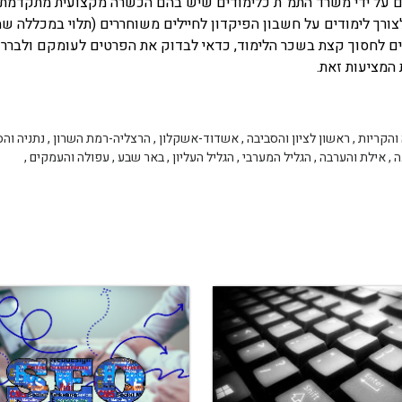
ם על ידי משרד התמ''ת כלימודים שיש בהם הכשרה מקצועית מתקדמת,
לצורך לימודים על חשבון הפיקדון לחיילים משוחררים (תלוי במכללה ש
צים לחסוך קצת בשכר הלימוד, כדאי לבדוק את הפרטים לעומקם ולברר
המציעות זאת.
והקריות
,
ראשון לציון והסביבה
,
אשדוד-אשקלון
,
הרצליה-רמת השרון
,
נתניה והס
ה
,
אילת והערבה
,
הגליל המערבי
,
הגליל העליון
,
באר שבע
,
עפולה והעמקים
,