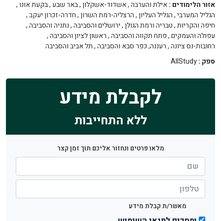
אזור הלימודים :
אילת והערבה
,
אשדוד-אשקלון
,
באר שבע
,
בקעת אונו
,
הגליל המערבי
,
הגליל העליון
,
הרצליה-רמת השרון
,
חדרה-זכרון יעקב
,
חיפה והקריות
,
טבריה ורמת הגולן
,
ירושלים והסביבה
,
נתניה והסביבה
,
עפולה והעמקים
,
פתח תקווה והסביבה
,
ראשון לציון והסביבה
,
רחובות-נס ציונה
,
רעננה, כפר סבא והסביבה
,
תל אביב והסביבה
ספק :
AllStudy
לקבלת מידע
ללא התחייבות
מלאו פרטים ונחזור אליכם תוך זמן קצר
מאשר/ת קבלת מידע
ומסכים לתנאי השימוש