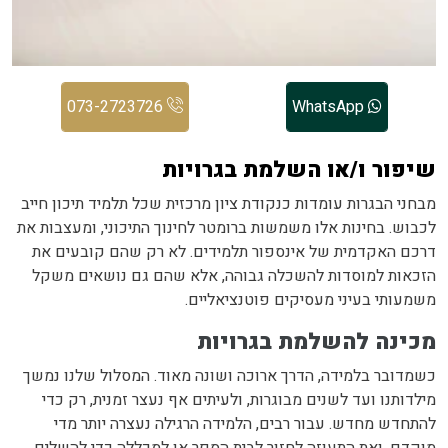
073-2723726
WhatsApp
שיפור ו/או השלמת בגרויות
מבחני הבגרות עומדות כנקודת ציון מרכזית שכל תלמיד תיכון חייב
לכבוש. בחינות אלו משמשות ברומטר לחינוך התיכוני, ומעצבות את
דרכם האקדמית של אינספור תלמידים. לא רק שהם קובעים את
הזכאות למוסדות להשכלה גבוהה, אלא שהם גם נושאים משקל
משמעותי בעיני מעסיקים פוטנציאליים.
מכינה להשלמת בגרויות
כשמדובר בלמידה, הדרך ארוכה ושונה מאוד. המסלול שלנו נמשך
מילדותנו ועד לשנים מבוגרות, ולעיתים אף נעצר זמנית, רק כדי
להתחדש מחדש. עבור רבים, הלמידה הרגילה נעצרה יותר מדי
מוקדם, ואת התעוזה לחזור לבית הספר או למכללה כדי להשלים