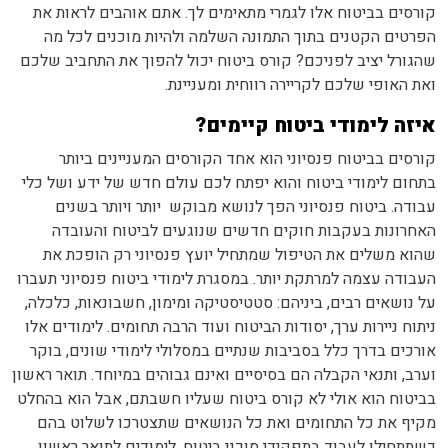
קורסים בביטוח אלו לגמרי מתאימים לך. אתם אוהבים לראות את
הפרטים הקטנים בתוך התמונה השלמה ולהיות מוכנים לכל מה
שהגורל יציב לפניכם? קורס ביטוח יכול להפוך את התחביב שלכם
ואת האופי שלכם לקריירה רווחית ומעניינת.
איזה לימודי ביטוח קיימים?
קורסים בביטוח פנסיוני הוא אחד הקורסים המעניינים ביותר
בתחום לימודי ביטוח והוא יפתח לכם עולם חדש של ידע ושל כלי
עבודה. ביטוח פנסיוני הפך לנושא מבוקש יותר ויותר בשנים
האחרונות בעקבות חוקים חדשים שנוגעים לביטוח והעובדה
שהוא משלים את הטיפול שמתחיל יועץ פנסיוני רק הופכת את
העבודה עצמה למרתקת יותר. במסגרת לימודי ביטוח פנסיוני תעברו
על נושאים רבים, ביניהם: סטטיסטיקה ומימון, חשבונאות, כלכלה,
ניתוח ניירות ערך, יסודות הביטוח ועוד הרבה תחומים. לימודים אלו
אורכים בדרך כלל בסביבות שנתיים במסלולי לימודי שונים, בוקר
וערב, ותנאי הקבלה הם בסיסיים ואינם גבוהים במיוחד. תואר ראשון
בביטוח הוא אולי לא קורס ביטוח שעליו חשבתם, אבל הוא בהחלט
מקיף את כל התחומים ואת כל הנושאים שתצטרכו לשלוט בהם
כשתתחילו לעבוד בתפקידי סוכני ביטוח. לימודים לתואר ראשון