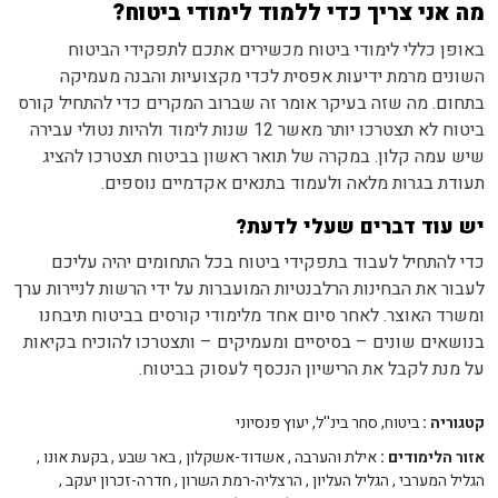
מה אני צריך כדי ללמוד לימודי ביטוח?
באופן כללי לימודי ביטוח מכשירים אתכם לתפקידי הביטוח
השונים מרמת ידיעות אפסית לכדי מקצועיות והבנה מעמיקה
בתחום. מה שזה בעיקר אומר זה שברוב המקרים כדי להתחיל קורס
ביטוח לא תצטרכו יותר מאשר 12 שנות לימוד ולהיות נטולי עבירה
שיש עמה קלון. במקרה של תואר ראשון בביטוח תצטרכו להציג
תעודת בגרות מלאה ולעמוד בתנאים אקדמיים נוספים.
יש עוד דברים שעלי לדעת?
כדי להתחיל לעבוד בתפקידי ביטוח בכל התחומים יהיה עליכם
לעבור את הבחינות הרלבנטיות המועברות על ידי הרשות לניירות ערך
ומשרד האוצר. לאחר סיום אחד מלימודי קורסים בביטוח תיבחנו
בנושאים שונים – בסיסיים ומעמיקים – ותצטרכו להוכיח בקיאות
על מנת לקבל את הרישיון הנכסף לעסוק בביטוח.
קטגוריה :
ביטוח, סחר בינ''ל, יעוץ פנסיוני
אזור הלימודים :
אילת והערבה
,
אשדוד-אשקלון
,
באר שבע
,
בקעת אונו
,
הגליל המערבי
,
הגליל העליון
,
הרצליה-רמת השרון
,
חדרה-זכרון יעקב
,