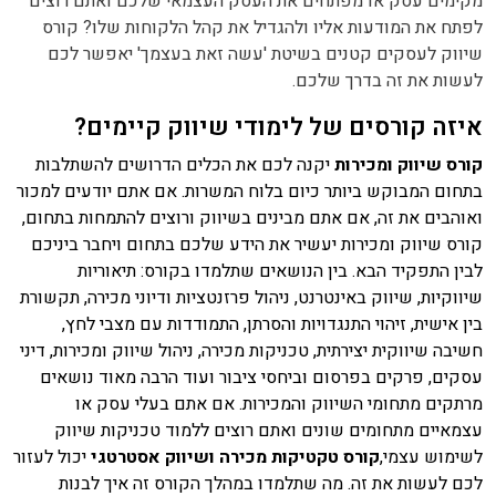
מקימים עסק או מפתחים את העסק העצמאי שלכם ואתם רוצים
לפתח את המודעות אליו ולהגדיל את קהל הלקוחות שלו? קורס
שיווק לעסקים קטנים בשיטת 'עשה זאת בעצמך' יאפשר לכם
לעשות את זה בדרך שלכם.
איזה קורסים של לימודי שיווק קיימים?
קורס שיווק ומכירות
יקנה לכם את הכלים הדרושים להשתלבות
בתחום המבוקש ביותר כיום בלוח המשרות. אם אתם יודעים למכור
ואוהבים את זה, אם אתם מבינים בשיווק ורוצים להתמחות בתחום,
קורס שיווק ומכירות יעשיר את הידע שלכם בתחום ויחבר ביניכם
לבין התפקיד הבא. בין הנושאים שתלמדו בקורס: תיאוריות
שיווקיות, שיווק באינטרנט, ניהול פרזנטציות ודיוני מכירה, תקשורת
בין אישית, זיהוי התנגדויות והסרתן, התמודדות עם מצבי לחץ,
חשיבה שיווקית יצירתית, טכניקות מכירה, ניהול שיווק ומכירות, דיני
עסקים, פרקים בפרסום וביחסי ציבור ועוד הרבה מאוד נושאים
מרתקים מתחומי השיווק והמכירות. אם אתם בעלי עסק או
עצמאיים מתחומים שונים ואתם רוצים ללמוד טכניקות שיווק
לשימוש עצמי,
קורס טקטיקות מכירה ושיווק אסטרטגי
יכול לעזור
לכם לעשות את זה. מה שתלמדו במהלך הקורס זה איך לבנות