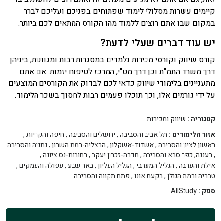
קיימים עשרות מסלולי לימוד שפתוחים בפניכם ועליכם לברר
במקום שבו אתם רוצים ללמוד מהו הקורס המתאים לכם ביותר.
יש עוד דברים שעלי לדעת?
קורס שיווק וקורסי מכירות נלמדים במסגרות רבות ומגוונות, ביניהן
דרך משרד התמ"ת וכן דרך מט"י, המרכז לטיפוח יזמות. אם אתם
מתעניינים בלימודי שיווק כדאי לכם לבדוק את הקורסים המוצעים
על ידי גורמים אלו, וכך תוכלו פעמים רבות לחסוך בשכר הלימוד.
קטגוריה :
שיווק ומכירות
אזור הלימודים :
תל אביב והסביבה
,
ירושלים והסביבה
,
חיפה והקריות
,
ראשון לציון והסביבה
,
אשדוד-אשקלון
,
הרצליה-רמת השרון
,
נתניה והסביבה
,
רעננה, כפר סבא והסביבה
,
חדרה-זכרון יעקב
,
רחובות-נס ציונה
,
אילת והערבה
,
הגליל המערבי
,
הגליל העליון
,
באר שבע
,
עפולה והעמקים
,
טבריה ורמת הגולן
,
בקעת אונו
,
פתח תקווה והסביבה
ספק :
AllStudy