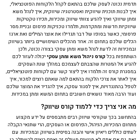
תדמית נכונה לעסק שלכם בהתאם לקהל הלקוחות הפוטנציאלי,
איך לבנות תוכנית שיווקית ואסטרטגיה שיווקית, איך לנהל משא
ומתן שיווקי ואיך להניע צוותי שיווק ומכירות, תכירו טקטיקות
שיווקיות חדשות ומתקדמות, תלמדו טכניקות פרסום ובניית מסר
פרסומי, כאשר בסופו של דבר תגדילו את אוצר המילים ואת ארגז
הכלים שלכם בתחום זה. אחד מהכלים השימושיים ביותר בשיווק
ובמכירות זה לדעת לנהל משא ומתן עסקי בצורה נכונה, ולכן
השתתפות בכל
קורס ניהול משא ומתן עסקי
יכולה לעזור לכם
להגיע אל המטרות שהצבתם לעצמכם במהלך שנת העסקים.
במסגרת קורס זה תלמדו איך ליצור קשר עם לקוחות פוטנציאליים,
איך לאתר את צרכי הלקוח בהתאם למה שאתם רוצים למכור, איך
לטפל בהתנגדויות, איך לסגור עסקה, איך להגדיר את המוצר שלכם
ועוד הרבה מאוד נושאים חשובים בתחום המשא ומתן במכירות.
מה אני צריך כדי ללמוד קורס שיווק?
בהתחשב בכך שקורסי שיווק רבים מתבססים על ידע מקצוע
מתחום המכירות, הניהול, הפרסום או העסקים, הרי שתנאי הקבלה
לעתים כוללים ריאיון אישי והבנה בסיסית בשיווק ובמכירות. עם
זאת, גם אם אתם לא מגיעים מעולם זה ואתם רוצים להשתלב בו