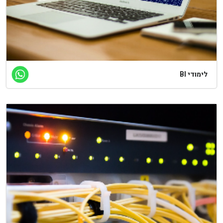
לימודי BI