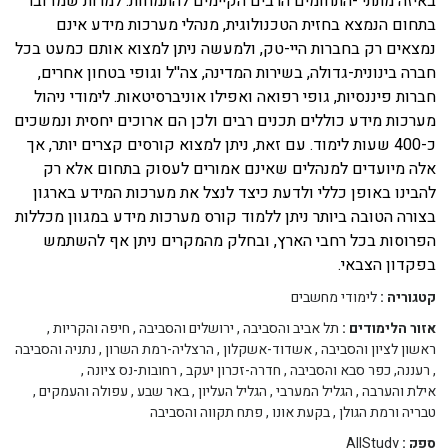
באיזה מתתי -התחומים הרבים הקיימים להתמחות. למרות שמדובר
בתחום הנמצא בחזית הטכנולוגית, מנהלי מערכות מידע אינם
נמצאים רק בחברות היי-טק, ולמעשה ניתן למצוא אותם כמעט בכל
חברה בינונית-גדולה, בשירות המדינה, צה''ל וגופי בטחון אחרים,
חברות פיננסיות, גופי רפואה ואפילו אוניברסיטאות. לימודי ניהול
מערכות מידע כוללים תכנים רבים ולכן הם ארוכים יחסית ונמשכים
כ-400 שעות לימוד. עם זאת, ניתן למצוא קורסים קצרים יותר, אך
אלה מיועדים למנהלים שאינם אמורים לעסוק בתחום אלא רק
להבינו באופן כללי ולדעת כיצד לנצל את מערכות המידע בארגון
בצורה הטובה ביותר ניתן ללמוד קורס מערכות מידע במגוון מכללות
הפרוסות בכל רחבי הארץ, ובחלק מהמקרים ניתן אף להשתמש
בפקדון הצבאי.
קטגוריה :
לימודי מחשבים
אזור הלימודים :
תל אביב והסביבה
,
ירושלים והסביבה
,
חיפה והקריות
,
ראשון לציון והסביבה
,
אשדוד-אשקלון
,
הרצליה-רמת השרון
,
נתניה והסביבה
,
רעננה, כפר סבא והסביבה
,
חדרה-זכרון יעקב
,
רחובות-נס ציונה
,
אילת והערבה
,
הגליל המערבי
,
הגליל העליון
,
באר שבע
,
עפולה והעמקים
,
טבריה ורמת הגולן
,
בקעת אונו
,
פתח תקווה והסביבה
ספק :
AllStudy