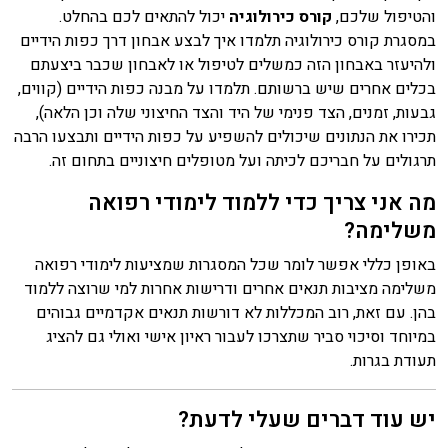
והטיפול שלכם,
קורס כירולוגיה
יכול להתאים לכם בהחלט.
במסגרת קורס כירולוגיה תלמדו איך לבצע אבחון דרך כפות הידיים
ולהיעזר באבחון הזה כמשלים לטיפול או לאבחון שכבר ביצעתם
בכלים אחרים שיש ברשותם. תלמדו על מבנה כפות הידיים (קווים,
גבעות, זמנים, הצד פנימי של היד והצד החיצוני שלה וכן הלאה),
תכירו את הנתונים שיכולים להשפיע על כפות הידיים ותבצעו הרבה
תרגולים על חבריכם לכיתה ועל מטופלים חיצוניים בתחום זה.
מה אני צריך כדי ללמוד לימודי רפואה
משלימה?
באופן כללי אפשר לומר שכל המסגרות שמציעות לימודי רפואה
משלימה מציבות תנאים אחרים ודרישות אחרות למי שרוצה ללמוד
בהן. עם זאת, רוב המכללות לא דורשות תנאים אקדמיים גבוהים
במיוחד וסיכוי סביר שתצרכו לעבור ראיון אישי ואולי גם להציג
תעודת בגרות.
יש עוד דברים שעלי לדעת?