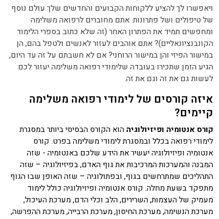
ויאפשרו לך להציע ללקוחות הקבועים והחדשים שלך עולם נוסף
של טיפולים ושל פתרונות. אתם מחוברים לרפואה משלימה
ומחפשים תמיד את הפתרון האחר (זה שלא כתוב בספרי הלימוד
הקונבנציונאליים)? אתם אוהבים לעזור לאנשים ולטפל בהם, הן
במישור הפיזי והן במישור הרוחני? אם לא חשבתם על זה עד היום,
הגיע הזמן שתכירו בעובדה שלימודי רפואה משלימה יעזור לכם
לעשות גם את זה וגם את זה.
איזה קורסים של לימודי רפואה משלימה
קיימים?
קורס אנטומיה ופיזיולוגיה
הוא הקורס הבסיסי ביותר במסגרת
לימודי רפואה בכלל ובמסגרת לימודי משלימה בפרט. קורס
אנטומיה ופיזיולוגיה יעשיר את הידע שלכם באנטומיה - שזה
המבנה והמערכות המרכיבות את גוף האדם, בפיזיולוגיה – שזה
התהליכים שמתרחשים בגוף, ובפתולוגיה – שזה האופן שבו הגוף
מתפקד בשעת מחלה. קורס אנטומיה ופיזיולוגיה כולל לימוד
מעמיק של העצמות, השרירים, הלב וכלי הדם, מערכת העיכול,
מערכת הנשימה, מערכת החיסון, מערכת הרבייה, מערכת ההפרשה,