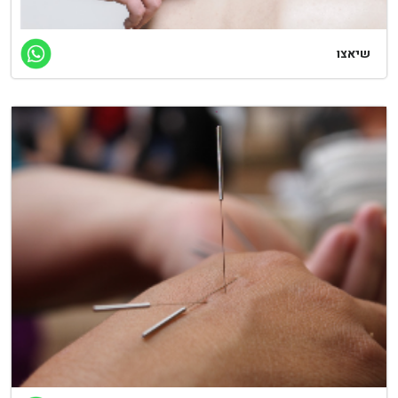
שיאצו