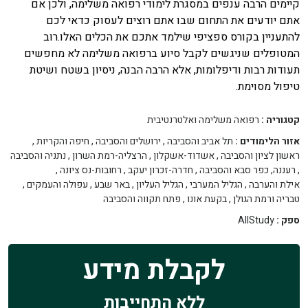
קיימים הרבה ענפים במסגרת לימודי רפואה משלימה, ולכן אם
אתם יודעים את התחום שבו אתם רוצים לעסוק כדאי לכם
להתעניין בקורס ספציפי שילמד אתכם את הכלים האלו.רוב
המטופלים שניגשים לקבל סיוע ברפואה משלימה לא מחפשים
תעודות רבות ודיפלומות, אלא הרבה הבנה, ניסיון בשטח ושיטת
טיפול מסוימת.
קטגוריה :
רפואה משלימה ואלטרנטיבית
אזור הלימודים :
תל אביב והסביבה
,
ירושלים והסביבה
,
חיפה והקריות
,
ראשון לציון והסביבה
,
אשדוד-אשקלון
,
הרצליה-רמת השרון
,
נתניה והסביבה
,
רעננה, כפר סבא והסביבה
,
חדרה-זכרון יעקב
,
רחובות-נס ציונה
,
אילת והערבה
,
הגליל המערבי
,
הגליל העליון
,
באר שבע
,
עפולה והעמקים
,
טבריה ורמת הגולן
,
בקעת אונו
,
פתח תקווה והסביבה
ספק :
AllStudy
לקבלת מידע
ללא התחייבות