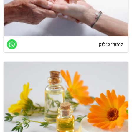
לימודי סו ג'וק