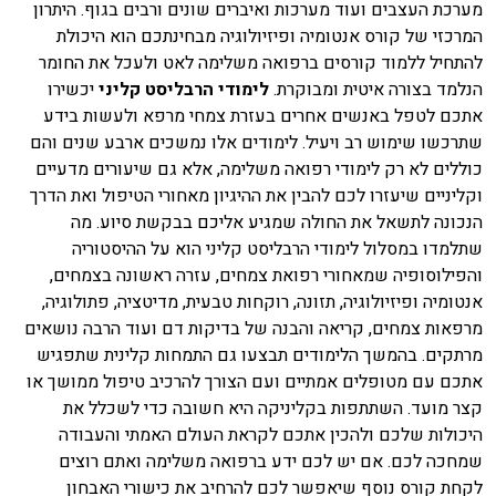
מערכת העצבים ועוד מערכות ואיברים שונים ורבים בגוף. היתרון
המרכזי של קורס אנטומיה ופיזיולוגיה מבחינתכם הוא היכולת
להתחיל ללמוד קורסים ברפואה משלימה לאט ולעכל את החומר
הנלמד בצורה איטית ומבוקרת.
לימודי הרבליסט קליני
יכשירו
אתכם לטפל באנשים אחרים בעזרת צמחי מרפא ולעשות בידע
שתרכשו שימוש רב ויעיל. לימודים אלו נמשכים ארבע שנים והם
כוללים לא רק לימודי רפואה משלימה, אלא גם שיעורים מדעיים
וקליניים שיעזרו לכם להבין את ההיגיון מאחורי הטיפול ואת הדרך
הנכונה לתשאל את החולה שמגיע אליכם בבקשת סיוע. מה
שתלמדו במסלול לימודי הרבליסט קליני הוא על ההיסטוריה
והפילוסופיה שמאחורי רפואת צמחים, עזרה ראשונה בצמחים,
אנטומיה ופיזיולוגיה, תזונה, רוקחות טבעית, מדיטציה, פתולוגיה,
מרפאות צמחים, קריאה והבנה של בדיקות דם ועוד הרבה נושאים
מרתקים. בהמשך הלימודים תבצעו גם התמחות קלינית שתפגיש
אתכם עם מטופלים אמתיים ועם הצורך להרכיב טיפול ממושך או
קצר מועד. השתתפות בקליניקה היא חשובה כדי לשכלל את
היכולות שלכם ולהכין אתכם לקראת העולם האמתי והעבודה
שמחכה לכם. אם יש לכם ידע ברפואה משלימה ואתם רוצים
לקחת קורס נוסף שיאפשר לכם להרחיב את כישורי האבחון