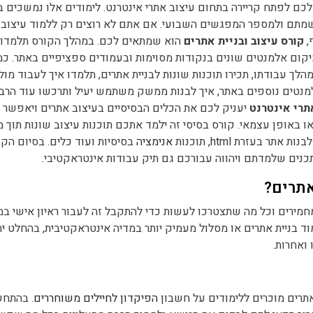
כם לפתח קריירה בתחום עיצוב אתרי אינטרנט. לימודים אלו נמשכים בי
שמתם ולמספר המפגשים השבועי. אם אתם לא רוצים רק ללמוד עיצוב 
,
קורס עיצוב ובניית אתרים
הוא שמתאים לכם. במהלך הקורס תלמדו 
ום אלמנטים שונים בנקודות מסוימות ובעמודים ספציפיים באתר. כמו
ך עבודתו, תכירו תוכנות שונות לבניית אתרים, תלמדו איך לעבוד מול
למנטים נוספים באתר, איך לבנות ממשק משתמש יעיל ותרכשו עוד הרב
תרי אינטרנט
יעניק לכם את הכלים הבסיסיים בעיצוב אתרים ויאפשר 
אופן עצמאי. קורס בסיסי זה ילמד אתכם תוכנות עיצוב שונות תוך מ
 בעזרת html, תוכנות
אנימציה
בסיסיות ועוד כלים. בסיום הקו
כנים שלמדתם ויהווה עבורכם גם תיק עבודות אינטראקטיבי.
אתרים?
חמירים וכל מה שתצטרכו לעשות כדי להתקבל זה לעבור ראיון אישי ב
ד בניית אתרים או מסלול מעמיק יותר במדיה אינטראקטיבית, בהחלט ית
ואחרות.
תרים מוכרים ללימודים על חשבון
הפיקדון לחיילים משוחררים
. בהתח