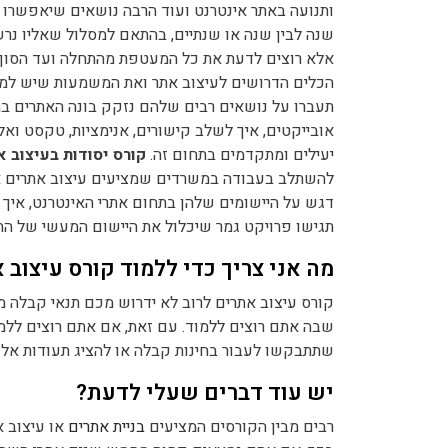
ותנועה באתר אינטרנט ועוד הרבה נושאים שיאפשרו ל
שנה לבין שנה או שנתיים, בהתאם למסלול שאליו נר
אלא רוצים לדעת את כל המעטפת מהתחלה ועד הסוף
הכלים הדרושים לעיצוב אתר ואת המשמעות שיש למיק
תעברו על נושאים רבים שלהם נזקק בונה האתרים במהל
אובייקטים, איך לשלב קישורים, אנימציות, טקסט וא
יעילים ומתקדמים בתחום זה.
קורס יסודות בעיצוב א
להשתלב בעבודה במשרדים שמציעים עיצוב אתרים או ב
דגש על היישומים שלהן בתחום אתרי האינטרנט, איך לבנות אתר
תגישו פרויקט גמר שיכלול את היישום המעשי של הת
מה אני צריך כדי ללמוד קורס עיצוב 
קורס עיצוב אתרים לרוב לא ידרוש מכם תנאי קבלה מ
שבה אתם רוצים ללמוד. עם זאת, אם אתם רוצים ללמו
שתתבקשו לעבור בחינות קבלה או להציג תעודות אלו 
יש עוד דברים שעלי לדעת?
רבים מבין הקורסים המציעים
בניית אתרים
או עיצוב א