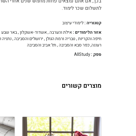
בכך, אם אתם נמצאים פחות מחמש שנים אחרי השחרו
לתשלום שכר לימוד.
קטגוריה :
לימודי עיצוב
אזור הלימודים :
אילת והערבה
,
אשדוד-אשקלון
,
באר שבע
,
חיפה והקריות
,
טבריה ורמת הגולן
,
ירושלים והסביבה
,
נתניה ו
רעננה, כפר סבא והסביבה
,
תל אביב והסביבה
ספק :
AllStudy
מוצרים קשורים