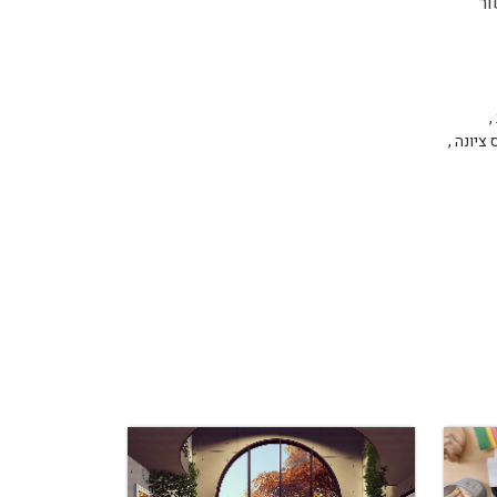
ור
,
 ציונה
,