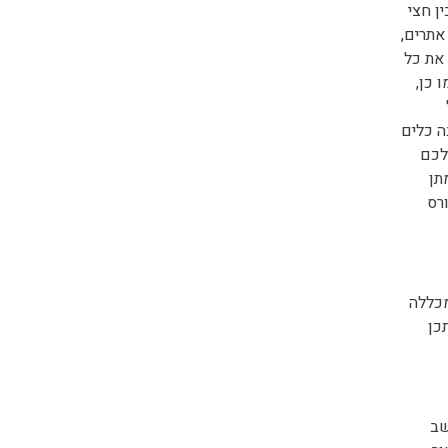
ן חצי
אתרים,
את כל
 כן,
ה כלים
לכם
תן
רס
מכללה
כן
שב