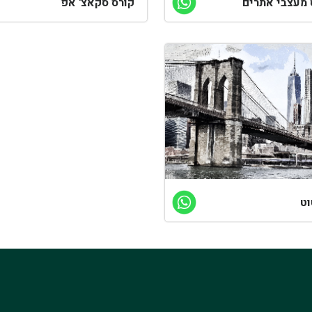
 מעצבי אתרים
קורס סקאצ' אפ
ט