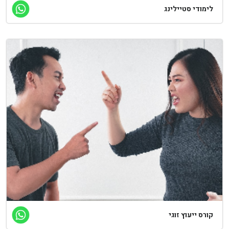
ימודי סטיילינג
רס ייעוץ זוגי