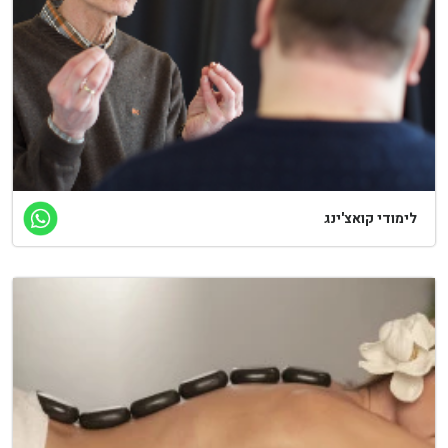
ימודי קואצ'ינג