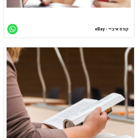
רס איביי - eBay