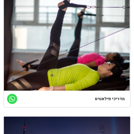
דריכי פילאטיס