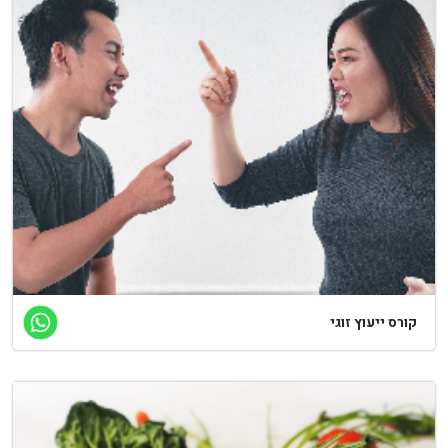
רס ייעוץ זוגי