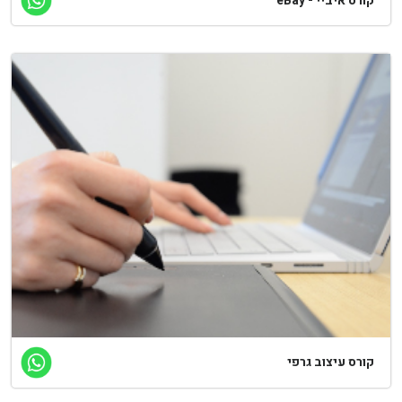
רס איביי - eBay
ורס עיצוב גרפי