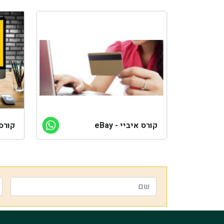
קורס איביי - eBay
קורס