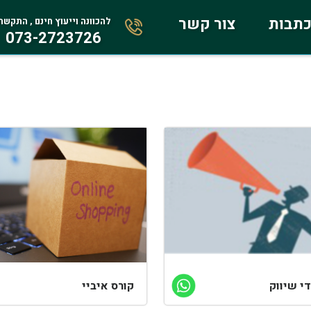
תבות
צור קשר
להכוונה וייעוץ חינם , התקשר
073-2723726
די שיווק
קורס איביי