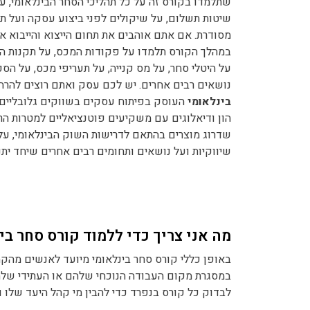
שתלמדו בקורס זה על כל תהליכי הסחר הבינלאומי, על 
שיטות תשלום, על שיקולים לפני ביצוע עסקה ועל ת
מסודרת. אם אתם אוהבים את תחום הייצוא והייבוא 
במהלך הקורס תלמדו על פקודות המכס, על תקנות המכס
על היטלי סחר, על מס קנייה, על תעריפי מכס, על הס
נושאים רבים אחרים. יש לכם עסק ואתם רוצים להר
בינלאומי
העוסק בפיתוח עסקים בשווקים גלובליים 
הון ודיאלוגים עם משקיעים פוטנציאליים למטרות הרח
שדרוג מוצרים בהתאם לדרישות השוק הבינלאומי, על 
שיווקיות ועל נושאים ותחומים רבים אחרים שיחד י
מה אני צריך כדי ללמוד קורס סחר בי
באופן כללי קורס סחר בינלאומי מיועד לאנשים מהק
במסגרת מקום העבודה הנוכחי שלהם או העתידי שלהם
לבדוק כל קורס בנפרד כדי להבין מי קהל היעד שלו