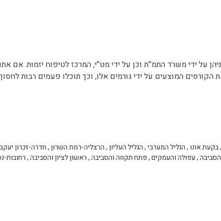
הן על ידי משרד התמ''ת וכן על ידי מט''י, המרכז לטיפוח יזמות. אם את
ת הקורסים המוצעים על ידי גורמים אלו, וכך תוכלו פעמים רבות לחסו
בקעת אונו
,
הגליל המערבי
,
הגליל העליון
,
הרצליה-רמת השרון
,
חדרה-זכרון יעקב
הסביבה
,
עפולה והעמקים
,
פתח תקווה והסביבה
,
ראשון לציון והסביבה
,
רחובות-נס