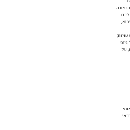
על
 בצורה
לכם.
בוא,
 שיווק
גיוס
, על
ומי
דאי