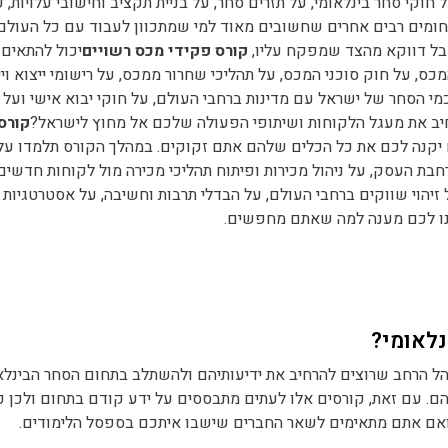
חוקי סחר בינלאומי, על תזרים סחר, על בניית תקציב וחישובי עלויות, 
חומים רבים אחרים שחשובים מאוד למי שמתכוון לעבוד עם כל העולם
אבל דווקא מהצד שמפקח עליו,
קורס פקידי מכס רשויים
יכול להתאים 
, על חוק סוכני המכס, על תהליכי שחרור ממכס, על רישומי ייצוא ויי
כמי הסחר של ישראל עם מדינות ברחבי העולם, על חוקי יבוא אישי ועל
חיב את מעגל הלקוחות ושיתופי הפעולה שלכם אל מחוץ לישראל?
קורס
יקנה לכם את כל הכלים שלהם אתם זקוקים. במהלך הקורס תלמדו על 
בת העסק, על ניהול מכירות ופיתוח תהליכי מכירה מול לקוחות חדשים
זיהוי שווקים ברחבי העולם, על הבדלי תרבות וחשיבה, על אסטרטגיות
תנו לכם מענה למה שאתם מחפשים.
נלאומי?
הל הרחב שרוצים להרחיב את ידיעותיהם ולהשתלב בתחום הסחר הבינלא
. עם זאת, קורסים אלו לעתים מתבססים על ידע קודם בתחום ולכן כ
 ואם אתם מתאימים לשאר החברים שישבו איתכם בספסל הלימודים.