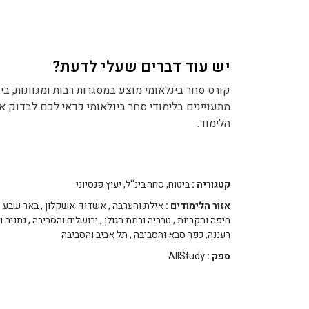
יש עוד דברים שעלי לדעת?
קורס סחר בינלאומי מוצע במסגרות רבות ומגוונות, ביני
מתעניינים בלימודי סחר בינלאומי כדאי לכם לבדוק א
הלימוד.
קטגוריה :
ביטוח, סחר בינ''ל, יעוץ פנסיוני
אזור הלימודים :
אילת והערבה
,
אשדוד-אשקלון
,
באר שבע
,
חיפה והקריות
,
טבריה ורמת הגולן
,
ירושלים והסביבה
,
נתניה ו
רעננה, כפר סבא והסביבה
,
תל אביב והסביבה
ספק :
AllStudy