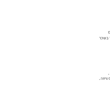
ם
ך בשכר
,
 ציונה
,