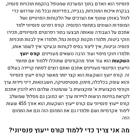
פנסיוני הוא האדם בתוך המערכת שמטפל בהקמת תוכניות פנסיה,
בבקרת איכות התוכניות, בגבייה, בפדיונות ובכל מה שדרוש כדי
לנהל באופן שוטף את הצרכים של הלקוחות הפרטיים ושל
המוסדות השונים בתחומי הפנסיה. קורס רפרנט פנסיוני ילמד
אתכם על העבודה שאותה תבצעו בתור רפרנטים פנסיוניים, תכירו
חוקי ביטוח, תלמדו תקנות קופות גמל, תלמדו איך לבנות תוכניות
פנסיה וביטוח, איך ליצור בסיס לקוחות ובעיקר איך לשמר אותו,
תלמדו חוקי מיסוי ועוד הרבה נושאים מעניינים.
קורס יועץ
השקעות
הוא עוד אחד מהקורסים שתוכלו ללמוד אם תחומי
הייעוץ הפיננסי מעניינים אתכם ואתם רוצים לפתח קריירה בעולם
זה. קורס יועץ השקעות הוא קצר יותר מאשר קורס ייעוץ פנסיוני
והוא עוסק בכלכלה, מימון, סטטיסטיקה, חשבונאות, דיני ניירות ערך
וקורסי מקצועית א' ומקצועית ב' שהמטרה שלהם היא להכין אתכם
לקראת בחינות הרשות לניירות ערך. יש כמובן גם מסלול שמשלב
קורס ייעוץ פנסיוני עם קורס ייעוץ השקעות, הוא אורך 455 שעות
לימוד אקדמיות ושם תלמדו גם את התחום הזה וגם את התחום
הזה.
מה אני צריך כדי ללמוד קורס ייעוץ פנסיוני?