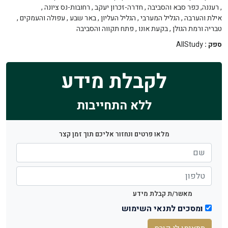
,
רעננה, כפר סבא והסביבה
,
חדרה-זכרון יעקב
,
רחובות-נס ציונה
,
אילת והערבה
,
הגליל המערבי
,
הגליל העליון
,
באר שבע
,
עפולה והעמקים
,
טבריה ורמת הגולן
,
בקעת אונו
,
פתח תקווה והסביבה
ספק :
AllStudy
לקבלת מידע
ללא התחייבות
מלאו פרטים ונחזור אליכם תוך זמן קצר
מאשר/ת קבלת מידע
ומסכים לתנאי השימוש