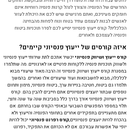
לחפש עבודה חדשה ולפתח דרך חיים רווחית ומבוקשת. החוקים
החדשים של הפנסיה והצורך לנהל קרנות פנסיה רווחיות אינם
חומקים מעיניכם, ואתם מרגישים שיש לכם את היכולת לעזור
לאנשים לבנות לעצמם עתיד בטוח ונוח לפחות מהבחינה
הכלכלית? קורס ייעוץ פנסיוני יסייע לכם לסדר תוכניות ביטוח
ופנסיה לעצמכם ולאחרים.
איזה קורסים של ייעוץ פנסיוני קיימים?
קורס ייעוץ ושיווק פנסיוני
יכשיר אתכם לתת שירותי ייעוץ פנסיוני
ולשווק תוכניות פנסיה ללקוחות פרטיים או לארגוניים. מה שתלמדו
במסגרת קורס ייעוץ ושיווק פנסיוני זה הרבה מאוד שיעורי מבוא
לכלכלה, מבוא לחשבונאות ועוד שיעורים אלו ואחרים. בהמשך
תלמדו גם ביטוח, חטיבה בניירות ערך, ביטוח פנסיוני, מימון ותחום
נוספים שבתור יועצים פנסיוניים אתם חייבים להבין בהם. קורס
ייעוץ ושיווק פנסיוני אורך בדרך כלל בסביבות שנה עד שנה וחצי,
תלוי במספר המפגשים השבועי ובאופי הקורס שבו בחרתם. אם
אתם מתעניינים בתפקידים אחרים בתחומי הפנסיה והייעוץ ולא
בהכרח להיות יועצים פנסיוניים,
קורס רפרנט פנסיוני
יכול להיות
יופי של אפשרות עבורכם. אם לא הכרתם את התפקיד, רפרנט