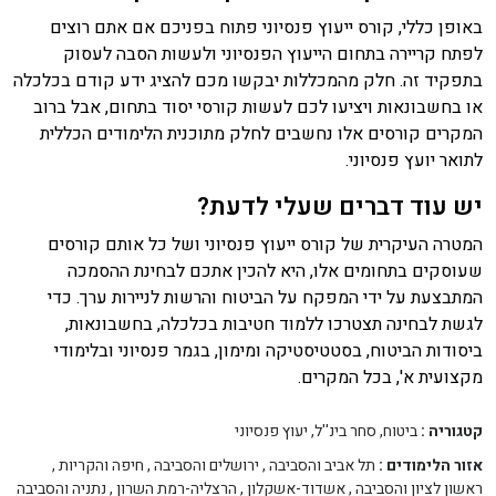
באופן כללי, קורס ייעוץ פנסיוני פתוח בפניכם אם אתם רוצים
לפתח קריירה בתחום הייעוץ הפנסיוני ולעשות הסבה לעסוק
בתפקיד זה. חלק מהמכללות יבקשו מכם להציג ידע קודם בכלכלה
או בחשבונאות ויציעו לכם לעשות קורסי יסוד בתחום, אבל ברוב
המקרים קורסים אלו נחשבים לחלק מתוכנית הלימודים הכללית
לתואר יועץ פנסיוני.
יש עוד דברים שעלי לדעת?
המטרה העיקרית של קורס ייעוץ פנסיוני ושל כל אותם קורסים
שעוסקים בתחומים אלו, היא להכין אתכם לבחינת ההסמכה
המתבצעת על ידי המפקח על הביטוח והרשות לניירות ערך. כדי
לגשת לבחינה תצטרכו ללמוד חטיבות בכלכלה, בחשבונאות,
ביסודות הביטוח, בסטטיסטיקה ומימון, בגמר פנסיוני ובלימודי
מקצועית א', בכל המקרים.
קטגוריה :
ביטוח, סחר בינ''ל, יעוץ פנסיוני
אזור הלימודים :
תל אביב והסביבה
,
ירושלים והסביבה
,
חיפה והקריות
,
ראשון לציון והסביבה
,
אשדוד-אשקלון
,
הרצליה-רמת השרון
,
נתניה והסביבה