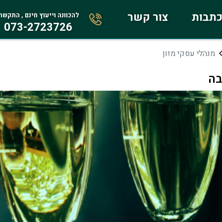
תבות
צור קשר
להכוונה וייעוץ חינם , התקשר
073-2723726
מנהלי עסקי מזון
בה