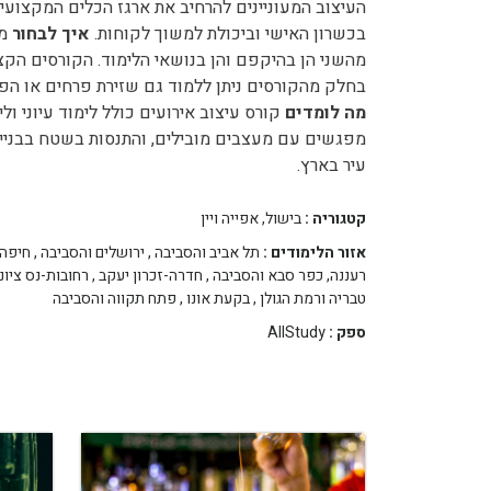
העיצוב המעוניינים להרחיב את ארגז הכלים המקצוע
בכשרון האישי וביכולת למשוך לקוחות.
איך לבחור
מכ
בחלק מהקורסים ניתן ללמוד גם שזירת פרחים או הפק
מה לומדים
קורס עיצוב אירועים כולל לימוד עיוני ו
מפגשים עם מעצבים מובילים, והתנסות בשטח בבניית
עיר בארץ.
קטגוריה :
בישול, אפייה ויין
אזור הלימודים :
תל אביב והסביבה
,
ירושלים והסביבה
,
חיפה 
רעננה, כפר סבא והסביבה
,
חדרה-זכרון יעקב
,
רחובות-נס ציונ
טבריה ורמת הגולן
,
בקעת אונו
,
פתח תקווה והסביבה
ספק :
AllStudy