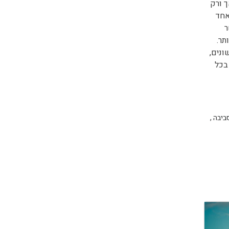
 ורק
אחד
2 ש''ל, כאשר
ותר.
ונים,
בכל
ביבה
,