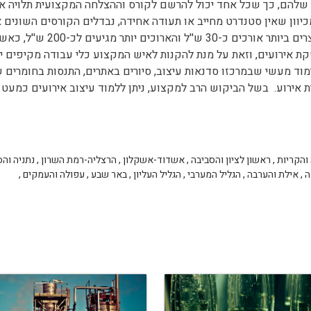
י שלהם, כך שכל אחד יכול להרשם לקורס וההצלחה המקצועית תלויה אך
יוון שאין סטנדרט מחייב או תעודה אחידה, נבדלים הקורסים השונים 
מהשני הן בהיקפם והן בנושאי הלימוד. הקורסים הקצרים ביותר אורכים כ-30 ש''ל והארוכים יותר מגיעים לכ-00
ת אירועים, וזאת על מנת להקנות לאיש המקצוע כלי עבודה מקיפים י
לימוד מעשי שבמרכזו סדנאות עיצוב, סיורים באתרים, התנסות בחומרים ש
 אירוע. בשל הביקוש הרב למקצוע, ניתן ללמוד עיצוב אירועים כמעט 
והקריות
,
ראשון לציון והסביבה
,
אשדוד-אשקלון
,
הרצליה-רמת השרון
,
נתניה והס
ה
,
אילת והערבה
,
הגליל המערבי
,
הגליל העליון
,
באר שבע
,
עפולה והעמקים
,