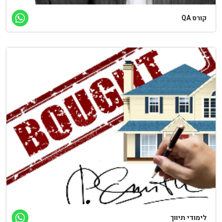
קורס QA
לימודי תיווך