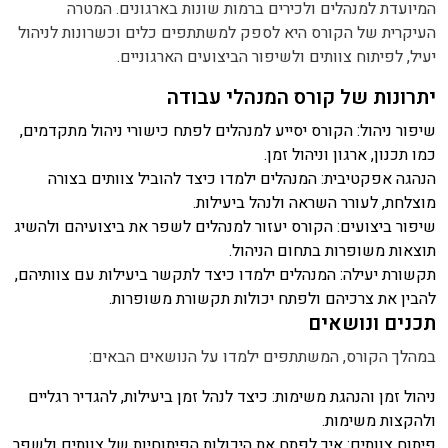
המיועדת למנהלים ולכירים ברמות שונות בארגונים. המטרה
העיקרית של הקורס היא לספק למשתתפים כלים וכשרונות לניהול
יעיל, לפיתוח צוותים ולשיפור הביצועים הארגוניים.
יתרונות של קורס המנהלי עבודה
שיפור ניהול:
הקורס יסייע למנהלים לפתח כישורי ניהול מתקדמים,
כמו תכנון, ארגון וניהול זמן.
הנהגה אפקטיבית:
המנהלים ילמדו כיצד להוביל צוותים בצורה
מוצלחת, לעורר השראה ולנהל ביעילות.
שיפור ביצועים:
הקורס יעזור למנהלים לשפר את ביצועיהם ולהשיג
תוצאות משופרות בתחום הניהול.
תקשורת יעילה:
המנהלים ילמדו כיצד לתקשר ביעילות עם צוותיהם,
להבין את צרכיהם ולפתח יכולות תקשורת משופרות.
תכנים ונושאים
במהלך הקורס, המשתתפים ילמדו על הנושאים הבאים:
ניהול זמן והנהגת משימות:
כיצד לנהל זמן ביעילות, להגדיר רגליים
ולהקצות משימות.
פיתוח צוותים:
איך לפתח את היכולות הפיתוחיות של צוותים ולשפר