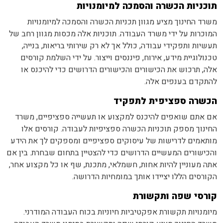
תוכניות הכשרה והסמכה למיומנויות
משרד החינוך מציע מגוון תכניות הכשרה והסמכה למיומנויות
המוכרות על ידי משרד העבודה. תוכניות אלה מכסות מגוון רחב של
תעשיות ותפקידי עבודה, כולל אך לא רק שירותי בריאות, בנייה,
טכנולוגיית מידע, אירוח, פיננסים וייצור. על ידי השלמת קורסים
אלה, תרכוש את הכישורים והכישורים הדרושים כדי להיכנס או
להתקדם בענפים אלה.
הכשרה ספציפית לתפקיד
אם אתם שואפים להיכנס למקצוע או תעשייה ספציפיים, משרד
החינוך מספק תוכניות הכשרה ספציפיות לעבודה. קורסים אלו
מותאמים לדרישות של עיסוקים ספציפיים ומספקים לך את הידע
והכישורים המעשיים הדרושים כדי להצטיין בתחום שבחרת. בין אם
אתה מעוניין להיות אחות, חשמלאי, מתכנת, שף או כל מקצוע אחר,
הקורסים הללו יציידו אותך במומחיות הדרושה.
קורסי שפה ותקשורת
מיומנויות תקשורת אפקטיביות חיוניות בכוח העבודה המודרני.