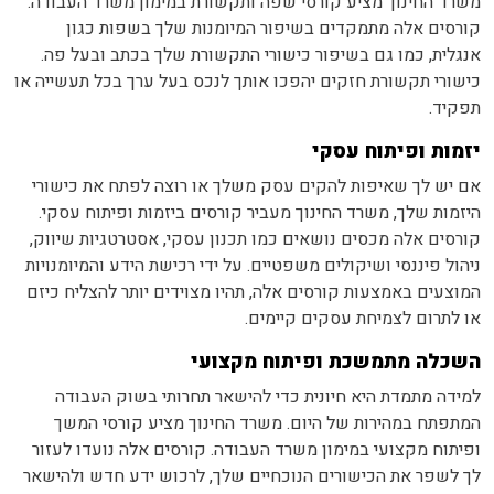
משרד החינוך מציע קורסי שפה ותקשורת במימון משרד העבודה.
קורסים אלה מתמקדים בשיפור המיומנות שלך בשפות כגון
אנגלית, כמו גם בשיפור כישורי התקשורת שלך בכתב ובעל פה.
כישורי תקשורת חזקים יהפכו אותך לנכס בעל ערך בכל תעשייה או
תפקיד.
יזמות ופיתוח עסקי
אם יש לך שאיפות להקים עסק משלך או רוצה לפתח את כישורי
היזמות שלך, משרד החינוך מעביר קורסים ביזמות ופיתוח עסקי.
קורסים אלה מכסים נושאים כמו תכנון עסקי, אסטרטגיות שיווק,
ניהול פיננסי ושיקולים משפטיים. על ידי רכישת הידע והמיומנויות
המוצעים באמצעות קורסים אלה, תהיו מצוידים יותר להצליח כיזם
או לתרום לצמיחת עסקים קיימים.
השכלה מתמשכת ופיתוח מקצועי
למידה מתמדת היא חיונית כדי להישאר תחרותי בשוק העבודה
המתפתח במהירות של היום. משרד החינוך מציע קורסי המשך
ופיתוח מקצועי במימון משרד העבודה. קורסים אלה נועדו לעזור
לך לשפר את הכישורים הנוכחיים שלך, לרכוש ידע חדש ולהישאר