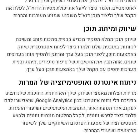
מושכים בדוא''ל ולהפוך את מאמצי השיווק שלך בדוא''ל
לאוטומטיים. תלמד כיצד לייעל את יכולת מסירת הדוא''ל, לפלח את
הקהל שלך וליצור תוכן דוא''ל משכנע שמניע מעורבות והמרות.
שיווק ומיתוג תוכן
שיווק תוכן ממלא תפקיד מכריע בבניית סמכות מותג ומשיכת
לקוחות. בתוכנית שלנו תלמדו כיצד לפתח אסטרטגיית שיווק
באמצעות תוכן, ליצור תוכן בעל ערך ומרתק ולהפיץ אותו בערוצים
שונים. אתה תבין את החשיבות של סיפור סיפורים, מיתוג ובניית
מערכות יחסים עם הקהל שלך באמצעות תוכן בעל ערך.
ניתוח אינטרנט ואופטימיזציה של המרות
מדידת הצלחת מאמצי השיווק שלך היא חיונית. התוכנית שלנו תציג
בפניכם כלי ניתוח אינטרנט כגון Google Analytics, שיאפשרו לכם
לעקוב אחר תנועת האתר, התנהגות המשתמשים ושיעורי ההמרות.
תלמד כיצד לפרש נתונים, לקבל החלטות מונחות נתונים ולבצע
אופטימיזציה של מסעות הפרסום השיווקיים שלך לשיפור
הביצועים ושיעורי ההמרות.