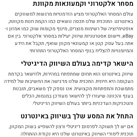
מסחר אלקטרוני וקמעונאות מקוונת
עולם המסחר האלקטרוני מציע הזדמנויות מרגשות למשווקים
באינטרנט. התוכנית שלנו תכסה נושאים כמו הקמת חנות מקוונת,
אופטימיזציה של רשימות מוצרים, מינוף מקומות שוק כמו אמזון ו-
eBay, ויישום אסטרטגיות שיווק יעילות במסחר אלקטרוני. בין אם
אתה בעל עסק קטן או קמעונאי מקוון שואף, תקבל את הידע
והמיומנויות להצליח בנוף המסחר האלקטרוני התחרותי.
הישאר קדימה בעולם השיווק הדיגיטלי
שיווק באינטרנט הוא תחום שמתפתח במהירות, ולהישאר בקדמת
העקומה היא חיונית. התכנית שלנו מדגישה את החשיבות של למידה
מתמשכת והתפתחות מקצועית. אנו נספק לך משאבים, תובנות
בענף והכוונה שיעזרו לך להישאר מעודכן במגמות, הכלים
והטכניקות העדכניות ביותר בעולם השיווק הדיגיטלי.
התחל את המסע שלך בשיווק באינטרנט
אם יש לך תשוקה לפרסום דיגיטלי ורצון להשפיע בשוק המקוון,
תוכנית לימודי השיווק באינטרנט שלנו היא נקודת ההתחלה