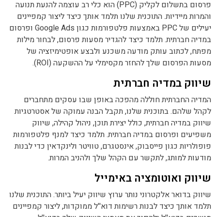
פרסום בתשלום לקליק (PPC) הוא כלי רב עוצמה להנעת תנועה
והמרות מיידיות. התוכנית שלנו תלמד אותך כיצד ליצור קמפיינים
יעילים של PPC באמצעות פלטפורמות כגון Google Ads ופרסום
במדיה חברתית. תלמד כיצד להגדיר מסעות פרסום, לבחור מילות
מפתח, לכתוב עותק מודעה משכנע ולבצע אופטימיזציה של
מסעות הפרסום שלך להחזר מקסימלי על ההשקעה (ROI).
שיווק במדיה חברתית
המדיה החברתית חוללה מהפכה באופן שבו עסקים מתחברים
לקהל שלהם. בתוכנית שלנו, תקבל הבנה עמוקה של אסטרטגיות
שיווק במדיה חברתית, כולל יצירת תוכן, ניהול קהילה, שיווק
משפיעים ופרסום במדיה חברתית. תלמד כיצד למנף פלטפורמות
פופולריות כגון פייסבוק, אינסטגרם, טוויטר ולינקדאין כדי לבנות
מודעות למותג, לתקשר עם הקהל שלך ולהניב המרות.
שיווק ואוטומציה באימייל
שיווק בדואר אלקטרוני נותר ערוץ שיווק יעיל ביותר. התוכנית שלנו
תלמד אותך כיצד לבנות רשימות דוא''ל ממוקדות, ליצור קמפיינים