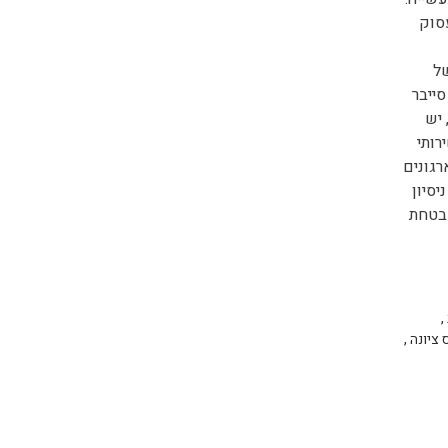
סוק
של
ייבר
 יש
רותי
רגונים
יסיון
אבטחת
,
 ציונה
,