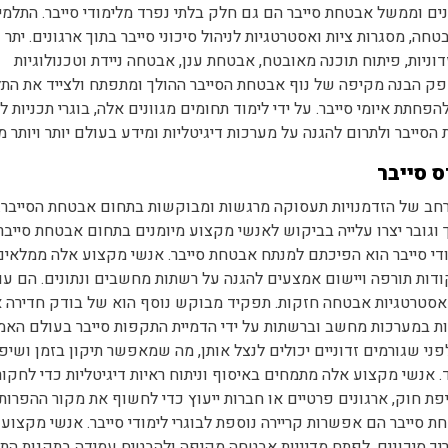
ים וממשל אבטחת סייבר הם גם חלק בלתי נפרד מלימודי סייבר. התלמי
טחה, מסגרות ציות ואסטרטגיות לניהול סיכוני סייבר בתוך ארגונים. יתר ע
וניות, פיתוח תוכנה מאובטח, אבטחת ענן, אבטחה ניידת וטכנולוגיות
פק הבנה מקיפה של נוף אבטחת הסייבר ההולך ומתפתח ולצייד את התל
חתת איומי סייבר. על ידי לימוד תחומים מגוונים אלה, בוגרי תכניות לי
סייבר ולתרום להגנה על מערכות דיגיטליות ומידע בעולם יותר ויותר מ
ס סייבר
ן רחב של הזדמנויות תעסוקה מרגשות ומבוקשות בתחום אבטחת הסייבר.
 וגובר יצרו עלייה בביקוש לאנשי מקצוע מיומנים בתחום אבטחת סייבר
מודי סייבר הוא הפיכתם למנתח אבטחת סייבר. אנשי מקצוע אלה ממלאים
קודות תורפה ויישום אמצעים להגנה על רשתות מחשבים ונתונים. הם עו
אסטרטגיות אבטחה חזקות. תפקיד מבוקש נוסף הוא של בודק חדירה א
ת במערכות מחשב וברשתות על ידי הדמיית התקפות סייבר בעולם האמי
פני שגורמים זדוניים יכולים לנצל אותן, מה שמאפשר תיקון בזמן ושיפו
ד. אנשי מקצוע אלה מתמחים באיסוף וניתוח ראיות דיגיטליות כדי לחקו
יפת חוק, ארגונים פרטיים או חברות ייעוץ כדי לחשוף את מקור ההפרות
חת סייבר הם אפשרות קריירה נוספת לבוגרי לימודי סייבר. אנשי מקצוע
יך סיכונים, לפתח מדיניות אבטחה מקיפה ולהבטיח עמידה בתקנות התע