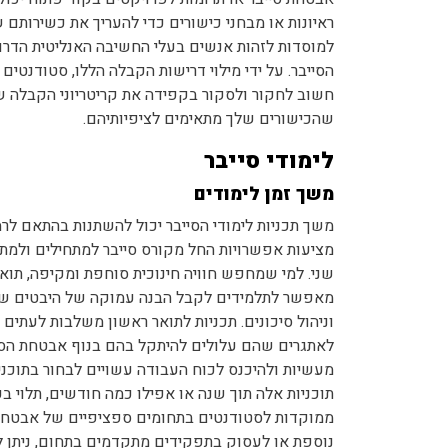
ראיונות או מבחני כישורים כדי להעריך את כשירותם 
למוסדות לזהות אנשים בעלי החשיבה האנליטית הדרו
הסייבר. על ידי מילוי דרישות הקבלה הללו, סטודנטי
חשוב לחקור ולסקור בקפידה את קריטריוני הקבלה של 
שהכישורים שלך מתאימים לציפיותיהם.
לימודי סייבר
משך זמן לימודים
משך תכניות לימודי הסייבר יכול להשתנות בהתאם לרמ
מציעות אפשרויות החל מקורס סייבר למתחילים ולמתק
שני. למי שמחפש חוויה חינוכית סוחפת ומקיפה, תוא
מאפשר לתלמידים לקבל הבנה עמוקה של היבטים שוני
וניהול סיכונים. תכניות לתואר ראשון משלבות לעתים
לאתגרים שהם עלולים להיתקל בהם בנוף אבטחת הסייב
מעשיות ולהיכנס לכוח העבודה עשויים לבחור בתוכניות
תוכניות אלה תוך שנה או אפילו כמה חודשים, תלוי ב
ממוקדות לסטודנטים בתחומים ספציפיים של אבטחת ס
נוספת או לעסוק בתפקידים מתקדמים בתחום, ניתן ללמו