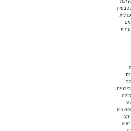
 יכול
 טבעית
גרלית
נים
פחית
נם
כה
היבטים
כניות
וב
תחשבות
וקה
ויות
גם