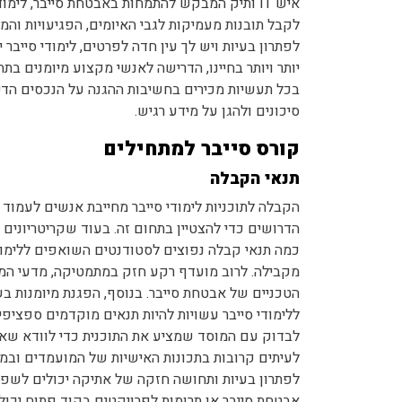
איש IT ותיק המבקש להתמחות באבטחת סייבר, לימו
לקבל תובנות מעמיקות לגבי האיומים, הפגיעויות והמנ
לפתרון בעיות ויש לך עין חדה לפרטים, לימודי סייבר
יותר ויותר בחיינו, הדרישה לאנשי מקצוע מיומנים בת
בכל תעשיות מכירים בחשיבות ההגנה על הנכסים הדי
סיכונים ולהגן על מידע רגיש.
קורס סייבר למתחילים
תנאי הקבלה
הקבלה לתוכניות לימודי סייבר מחייבת אנשים לעמוד
הדרושים כדי להצטיין בתחום זה. בעוד שקריטריונים
כמה תנאי קבלה נפוצים לסטודנטים השואפים ללימודי
מקבילה. לרוב מועדף רקע חזק במתמטיקה, מדעי המח
הטכניים של אבטחת סייבר. בנוסף, הפגנת מיומנות בשפות ת
ללימודי סייבר עשויות להיות תנאים מוקדמים ספציפ
לבדוק עם המוסד שמציע את התוכנית כדי לוודא שא
לעיתים קרובות בתכונות האישיות של המועמדים ובמוט
לפתרון בעיות ותחושה חזקה של אתיקה יכולים לשפר 
אבטחת סייבר או תרומות לפרויקטים בקוד פתוח יכול