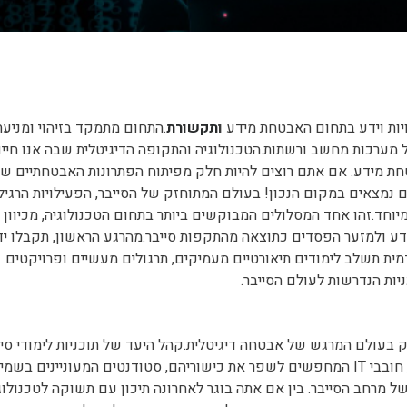
ויות וידע בתחום האבטחת מידע
ו
תקשורת
.התחום מתמקד בזיהוי ומניעת
ל מערכות מחשב ורשתות.הטכנולוגיה והתקופה הדיגיטלית שבה אנו חיי
חת מידע. אם אתם רוצים להיות חלק מפיתוח הפתרונות האבטחתיים ש
ם נמצאים במקום הנכון! בעולם המתוחזק של הסייבר, הפעילויות הרגיל
מיוחד.זהו אחד המסלולים המבוקשים ביותר בתחום הטכנולוגיה, מכיוון 
ע ולמזער הפסדים כתוצאה מהתקפות סייבר.מהרגע הראשון, תקבלו יד
ית תשלב לימודים תיאורטיים מעמיקים, תרגולים מעשיים ופרויקטים
יות הנדרשות לעולם הסייבר.
בעולם המרגש של אבטחה דיגיטלית.קהל היעד של תוכניות לימודי סיי
כולל אנשי מקצוע שאפתנים בתחום אבטחת הסייבר, חובבי IT המחפשים לשפר את כישוריהם, סטודנטים המעוניינים 
 מרחב הסייבר. בין אם אתה בוגר לאחרונה תיכון עם תשוקה לטכנולוג