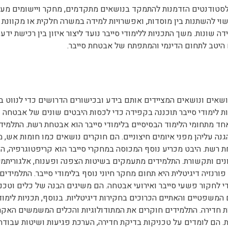
סטודנטים הזדמנות להתמקד בנושאים מתקדמים, מחקר ויישומים מע
שוי להשתנות בין מוסדות, ואפשרויות למידה במשרה חלקית או מקוונת 
ה שונות. משך התכניות ללימודי סייבר נועד ליצור איזון בין רכישת ידע
ם היטב לתחום הדינמי והמתפתח של אבטחת סייבר.
ושאים ונושאים המציידים אותם בידע ובכישורים הדרושים כדי לנווט ב
ות לימודי סייבר תוכננה בקפידה כדי לכסות היבטים שונים של אבטחה
 אחד מתחומי הלימוד הבסיסיים בלימודי סייבר הוא אבטחת רשת. התלמיד
 עליהן מפני איומים חיצוניים. הם חוקרים נושאים כמו חומות אש, 
ת רשת. היבט מכריע נוסף המכוסה במחקרי סייבר הוא קריפטוגרפיה, ה
ים ותקשורת. התלמידים מתעמקים בשיטות הצפנה ופענוח, אלגוריתמי
פורנזיה דיגיטלית היא תחום מחקר חיוני נוסף בלימודי סייבר. התלמידים
די לחקור פשעי סייבר ואירועי אבטחה. הם משיגים הבנה של כלים וטכנ
המשפטיים והאתיים הכרוכים בחקירות דיגיטליות. בנוסף, תכניות לימודי
ות חדירה. התלמידים חוקרים את המתודולוגיות והכלים המשמשים האקר
. הם לומדים על טכניקות בדיקת חדירה, הערכת פגיעות ושיטות עבודה