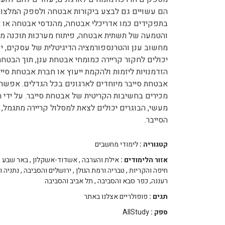
הם עשויים גם לבצע ביקורות אבטחה ולספק המלצות 
והטמעה של תשתית אבטחה, פיתוח מערכות תוכנה מאו
מחשוב ענן והטרנספורמציה הדיגיטלית של עסקים, יש 
יכולים לחקור קריירה כמומחי אבטחת ענן, תוך הבטחת
הזדמנויות ליזמות ולהקמת ייעוץ או חברת אבטחת סייבר
אבטחת סייבר מיוחדים לארגונים בכל הגדלים. אפשרוי
מכירים בחשיבות הקריטית של אבטחת סייבר. על ידי ה
מעשי, הבוגרים יכולים לצאת למסלול קריירה מתגמל,
הסייבר.
קטגוריה :
לימודי מחשבים
אזור הלימודים :
אילת והערבה
,
אשדוד-אשקלון
,
באר שבע
,
חיפה והקריות
,
טבריה ורמת הגולן
,
ירושלים והסביבה
,
נתניה ו
רעננה, כפר סבא והסביבה
,
תל אביב והסביבה
תגים :
פופולריים אצלנו באתר
ספק :
AllStudy