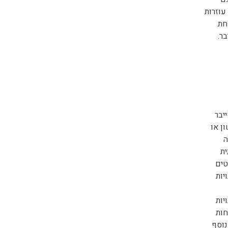
עוזרות
חת
ר.
יבר
ן או
ה
ית
טים
יות
יות
חות
נוסף