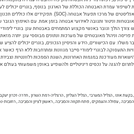
לשיפור עמדת האבטחה הכוללת של הארגון. בנוסף, בוגרים יכולים לע
בתפקידים כמו אדריכלי אבטחה, מהנדסי אבטחה או אנליסטים של מרכז תפעול אבטחה (SOC). תפקידים אלו כוללים תכנון
בטחות וניטור ותגובה לאירועי אבטחה בזמן אמת. עם האימוץ הגובר 
צורך הולך וגובר באנשי מקצוע המתמחים באבטחת ענן. בוגרי לימודי ס
 פריסה וניהול מאובטחים של מערכות ונתונים מבוססי ענן. יתרה מזאת,
 משלו. עם הכישורים, הידע והניסיון הנכונים, בוגרים יכולים להציע שי
ות התעסוקה לבוגרי לימודי סייבר מגוונות ומתרחבות ללא הרף כאשר א
ישארות מעודכנת במגמות האחרונות, השגת הסמכות רלוונטיות וצבירת נ
 לתרום להגנה על נכסים דיגיטליים ולהשפיע באופן משמעותי בעולם 
בקעת אונו
,
הגליל המערבי
,
הגליל העליון
,
הרצליה-רמת השרון
,
חדרה-זכרון יעקב
הסביבה
,
עפולה והעמקים
,
פתח תקווה והסביבה
,
ראשון לציון והסביבה
,
רחובות-נס