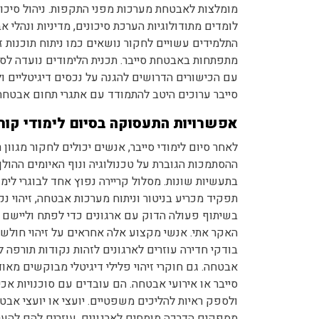
מומלצות לאבטחת מערכות מפני התקפות. ניהול סיכונ
לומדים מתודולוגיות הערכת סיכונים, מדיניות ונהלי אב
התלמידים עשויים לחקור נושאים כמו ניתוח תוכנות זד
מתפתחות באבטחת סייבר. תכנית הלימודים נועדה לס
עם הכישורים הדרושים להגנה על נכסים דיגיטליים ולהפ
סייבר ערוכים היטב להתמודד עם אתגרי תחום אבטחת ה
אפשרויות התעסוקה בסיום לימודי קור
לאחר סיום לימודי סייבר, אנשים יכולים לחקור מגוו
ההסתמכות הגוברת על טכנולוגיה ונוף האיומים ההולך
בתעשיות שונות. מסלול קריירה נפוץ אחד לבוגרי לי
תפקיד מכריע בניטור וניתוח מערכות אבטחה, זיהוי נ
בשיתוף פעולה הדוק עם ארגונים כדי לפתח וליישם 
האקר אתי. אנשי מקצוע אלה אחראים על זיהוי חולשו
בודקי חדירה עוזרים לארגונים לזהות נקודות תורפה ל
אבטחה. גם חוקרי זיהוי פלילי דיגיטלי מבוקשים מאו
סייבר או אירועי אבטחה. הם עובדים עם סוכנויות אכ
ולספק ראיות להליכים משפטיים. יועצי או יועצי אבט
מספקים הדרכה מומחים לארגונים, עוזרים להם להער