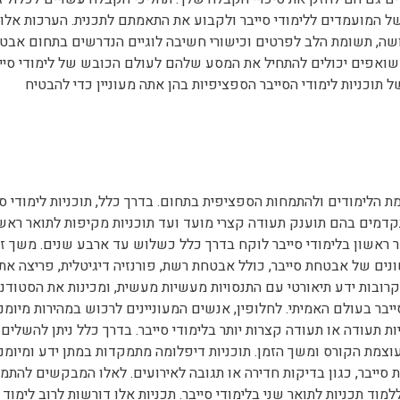
של המועמדים ללימודי סייבר ולקבוע את התאמתם לתכנית. הערכות אלו 
שה, תשומת הלב לפרטים וכישורי חשיבה לוגיים הנדרשים בתחום אבט
ם שואפים יכולים להתחיל את המסע שלהם לעולם הכובש של לימודי סייב
תוכניות לימודי הסייבר הספציפיות בהן אתה מעוניין כדי להבטיח
ת הלימודים ולהתמחות הספציפית בתחום. בדרך כלל, תוכניות לימודי סי
דמים בהם תוענק תעודה קצרי מועד ועד תוכניות מקיפות לתואר ראשו
ר ראשון בלימודי סייבר לוקח בדרך כלל כשלוש עד ארבע שנים. משך ז
ם של אבטחת סייבר, כולל אבטחת רשת, פורנזיה דיגיטלית, פריצה את
 קרובות ידע תיאורטי עם התנסויות מעשיות מעשית, ומכינות את הסטודנ
ר בעולם האמיתי. לחלופין, אנשים המעוניינים לרכוש במהירות מיומנו
 תעודה או תעודה קצרות יותר בלימודי סייבר. בדרך כלל ניתן להשלים
עוצמת הקורס ומשך הזמן. תוכניות דיפלומה מתמקדות במתן ידע ומיומנו
ייבר, כגון בדיקות חדירה או תגובה לאירועים. לאלו המבקשים להתמ
ד תכניות לתואר שני בלימודי סייבר. תכניות אלו דורשות לרוב לימוד 