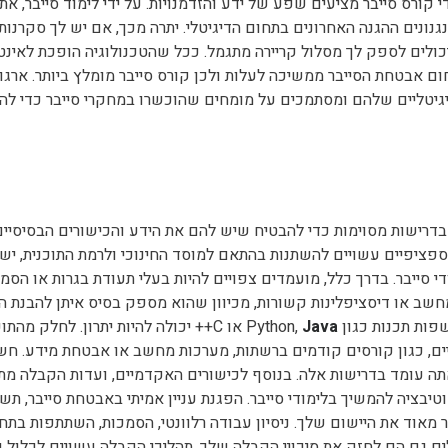
די קורס סייבר מציעים שפע של ידע והזדמנויות. על ידי לימוד סייבר, אתה
גנונים ההגנה האחרונים בתחום הדיגיטלי. יתרה מכך, אם יש לך סקרנות
 יכולים לספק לך מסלול קריירה מתגמל. ככל שהטכנולוגיה הופכת לאינט
חום אבטחת הסייבר ממשיכה לעלות ולכן קורס סייבר מומלץ ביותר. ארגו
גיטליים שלהם ומסתמכים על מומחים שהוכשרו במחקרי סייבר כדי לה
 בדרישות מסוימות כדי להבטיח שיש להם את הידע והכישורים הבסיסיים
 ספציפיים עשויים להשתנות בהתאם למוסד החינוכי ולרמת התוכנית, יש
 סייבר. בדרך כלל, מועמדים צפויים להיות בעלי תעודת בגרות או הסמ
שב או דיסציפלינות קשורות, מכיוון שהוא מספק בסיס איתן להבנת ה
כנות כגון Python,
Java
או C++ יכולה להיות יתרון. לחלק מהתו
יים, כגון קורסים קודמים ברשתות, מערכות מחשב או אבטחת מידע. חש
תה עומד בדרישות אלה. בנוסף לכישורים האקדמיים, ועדות הקבלה מ
יבציה להמשיך בלימודי סייבר. הפגנת עניין אמיתי באבטחת סייבר, תש
מאוד את היישום שלך. ניסיון עבודה רלוונטי, הסמכות, השתתפות בתחר
ים גם הם לחזק את סיכויי הקבלה שלך. תהליכי הקבלה עשויים לכלול 