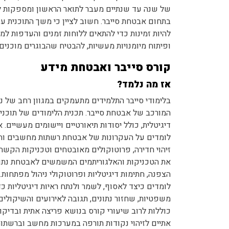
של שנה עד שנתיים מעבר לתואר הראשון ומספקות ל
בתחום אבטחת סייבר. חשוב לציין כי משך התוכנית ע
להיות זמינות כדי להתאים ללוחות זמנים והעדפות למיד
ופיתוח מיומנויות מעשיות, להבטיח שהבוגרים מוכני
קורס סייבר ואבטחת מידע
אז מה נלמד?
בלימודי סייבר התלמידים מתעמקים במגוון רחב של נ
המורכב של אבטחת סייבר. תכנית הלימודים של תוכני
דיגיטלית, כולל יסודות תיאורטיים ויישומים מעשיים.
לומדים על העקרונות של אבטחת רשתות מחשבים והגנה
זיהוי חדירה, פרוטוקולים מאובטחים וטכניקות הקשח
את הטכניקות והאלגוריתמים המשמשים לאבטחת נתונ
הצפנה, חתימות דיגיטליות ופרוטוקולי ניהול מפתחות. 
לומדים כיצד לאסוף, לשמר ולנתח ראיות דיגיטליות כ
משפטיות, שחזור נתונים, תגובה לאירועים והשיקולים 
כוללות לרוב שיעורי קורס בנושא פריצה אתית ובדיק
אתיים לזיהוי נקודות תורפה במערכות מחשב וברשתות