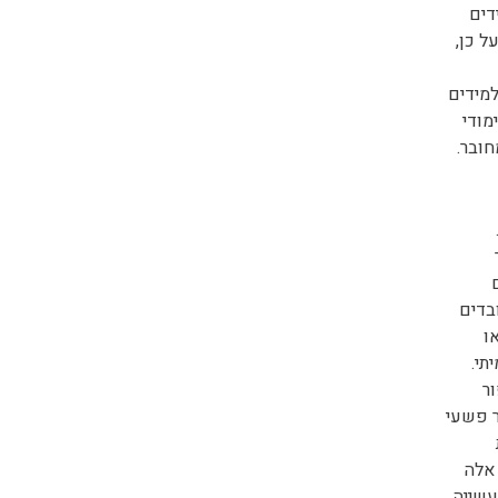
דים
ל כן,
מידים
מודי
חובר.
בדים
ו
תי.
ר
ר פשעי
 אלה
שייה.