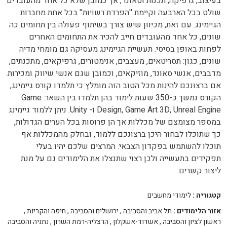
בעיצוב, גרפיקה, תכנות וסאונד, אך כמובן שלא כל אחד מהעובדים
שולט בכל הארבעה וקיימת ''הפרדת רשויות'' בכל אחת מחברות
הגיימינג. עם זאת, מכיוון שיש צורך בשיתוף פעולה בין תחומים כה
שונים, כל אחד מהעובדים חייב להכיר את התחומים האחרים
לפחות באופן בסיסי. תעשיית הגיימינג מעסיקה גם מומחי מדיה
שונים, כגון: תסריטאים, מעצבים, אנימטורים, גרפיקאים, מתכנתים,
מדבבים, אנשי סאונד, מוזיקאים, וכמובן שגם אנשי שיווק ומכירות.
אם ברצונכם להינות מכל הטוב הזה מומלץ כי תלמדו קורס גיימינג,
הקורס נמשך כ-350 שעות לימוד בהן תלמדו בין השאר: Game
Design, Game Art 3D, Unreal Engine ו- Unity. ניתן ללמוד גיימינג
במספר מצומצם של מכללות אך הן פרוסות בכל הערים הגדולות,
כך שתוכלו לבחור היכן ברצונכם ללמוד, ובחלק מהמכללות אף
תוכלו להשתמש בפקדון הצבאי. המרצים שלכם יהיו בעלי
תפקידים בתעשייה ולכן רצוי שתנצלו את הלימודים גם על מנת
ליצור קשרים.
קטגוריה :
לימודי מחשבים
אזור הלימודים :
תל אביב והסביבה
,
ירושלים והסביבה
,
חיפה והקריות
,
ראשון לציון והסביבה
,
אשדוד-אשקלון
,
הרצליה-רמת השרון
,
נתניה והסביבה