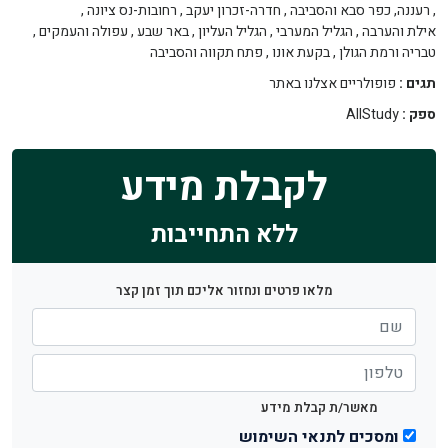
,
רעננה, כפר סבא והסביבה
,
חדרה-זכרון יעקב
,
רחובות-נס ציונה
,
אילת והערבה
,
הגליל המערבי
,
הגליל העליון
,
באר שבע
,
עפולה והעמקים
,
טבריה ורמת הגולן
,
בקעת אונו
,
פתח תקווה והסביבה
תגים :
פופולריים אצלנו באתר
ספק :
AllStudy
לקבלת מידע
ללא התחייבות
מלאו פרטים ונחזור אליכם תוך זמן קצר
מאשר/ת קבלת מידע
ומסכים לתנאי השימוש