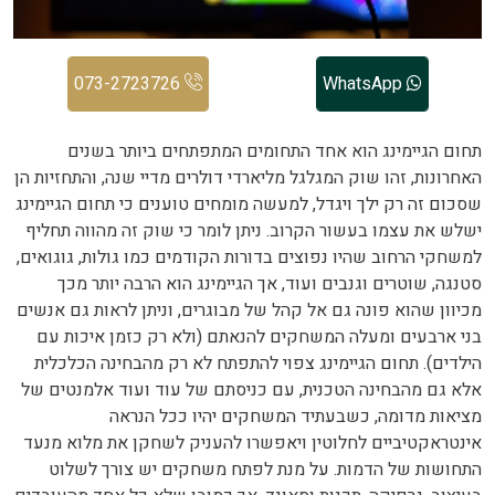
073-2723726
WhatsApp
תחום הגיימינג הוא אחד התחומים המתפתחים ביותר בשנים
האחרונות, זהו שוק המגלגל מליארדי דולרים מדיי שנה, והתחזיות הן
שסכום זה רק ילך ויגדל, למעשה מומחים טוענים כי תחום הגיימינג
ישלש את עצמו בעשור הקרוב. ניתן לומר כי שוק זה מהווה תחליף
למשחקי הרחוב שהיו נפוצים בדורות הקודמים כמו גולות, גוגואים,
סטנגה, שוטרים וגנבים ועוד, אך הגיימינג הוא הרבה יותר מכך
מכיוון שהוא פונה גם אל קהל של מבוגרים, וניתן לראות גם אנשים
בני ארבעים ומעלה המשחקים להנאתם (ולא רק כזמן איכות עם
הילדים). תחום הגיימינג צפוי להתפתח לא רק מהבחינה הכלכלית
אלא גם מהבחינה הטכנית, עם כניסתם של עוד ועוד אלמנטים של
מציאות מדומה, כשבעתיד המשחקים יהיו ככל הנראה
אינטראקטיביים לחלוטין ויאפשרו להעניק לשחקן את מלוא מנעד
התחושות של הדמות. על מנת לפתח משחקים יש צורך לשלוט