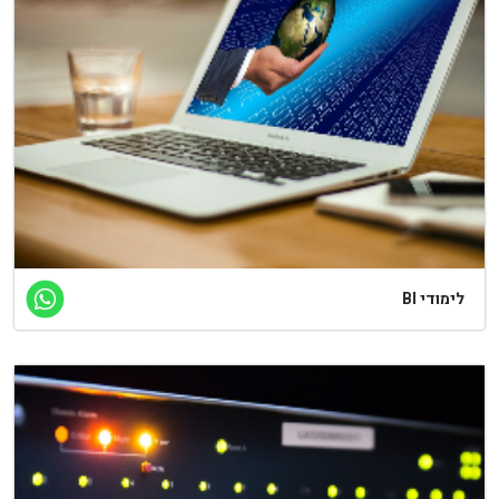
לימודי BI