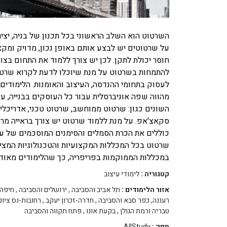
השרטוט הוא השלב הראשוני בכל תכנון של בניה, יציר
על שרטוטים יש לבצע אותם באופן נכון, מדויק ומקצ
חוסר יכולת לתקן. לכן יש צורך ללמוד את התחום בצ
להתמחות בשרטוט על מנת שיוכלו לדעת לקרוא שרט
לעסוק בתחומי ההנדסה, העיצוב והאומנות. הלימודים
מהווה שפה אוניברסלית עבור כל העוסקים בבנייה, ע
השונים כגון: שרטוט ממוחשב, שרטוט טכני, אדריכלי
סקאצ'אפ. על מנת ללמוד שרטוט יש צורך בראייה מרחב
כוללים את הכרת הסמלים והסימנים המוסכמים של עול
שרטוט בכל המכללות המקצועיות והטכנולוגיות המציע
במכללות הממוקמות בפריפריה, כך שהלימודים מאוד 
קטגוריה :
לימודי עיצוב
אזור הלימודים :
תל אביב והסביבה
,
ירושלים והסביבה
,
חיפה 
רעננה, כפר סבא והסביבה
,
חדרה-זכרון יעקב
,
רחובות-נס ציונ
טבריה ורמת הגולן
,
בקעת אונו
,
פתח תקווה והסביבה
ספק :
AllStudy