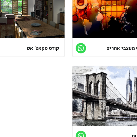
 מעצבי אתרים
קורס סקאצ' אפ
ט