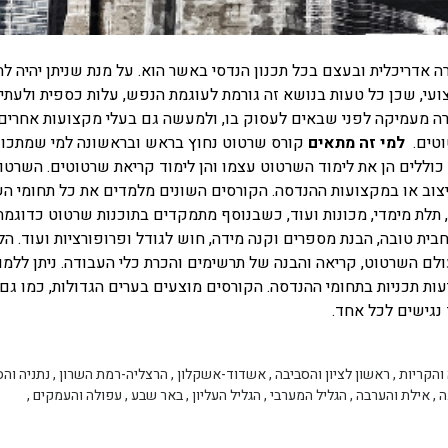
ה אדריכלית ובעצם בכל תכנון הנדסי באשר הוא. על מנת שניתן יהיה ל
ועי, שכן כל טעות בנושא זה גורמת לעוגמת הנפש, עלות כספית ולעתי
ורה מעמיקה לפני שבאים לעסוק בו, ולמעשה גם בעלי מקצועות אחרים 
וטים.
למי זה מתאים
קורס שרטוט נחוץ בראש ובראשונה למי שמתכוו
 כוללים הן את לימוד השרטוט עצמו והן לימוד קריאת שרטוטים. השרטו
יצוב או במקצועות ההנדסה. הקורסים השונים מלמדים את כל תחומי ה
, תלת מימדי, מכונות ועוד, כשבנוסף מתמקדים בתוכנות שרטוט כדוגמת
ית טובה, הבנת מספרים וקנה מידה, חוש לגודל ופרופורציות ועוד. הל
ם השרטוט, קריאה והבנה של תרשימים והכרת כלי העבודה. ניתן ללמו
ות תכניות בתחומי ההנדסה. הקורסים מוצעים בערים הגדולות, כמו גם
נגישים לכל אחד.
והקריות
,
ראשון לציון והסביבה
,
אשדוד-אשקלון
,
הרצליה-רמת השרון
,
נתניה והס
ה
,
אילת והערבה
,
הגליל המערבי
,
הגליל העליון
,
באר שבע
,
עפולה והעמקים
,