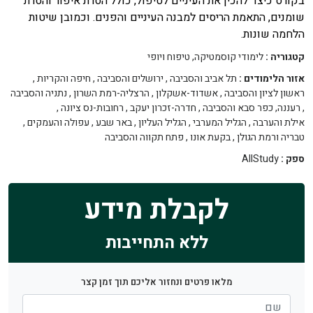
בקורס כיצד להכין את העיניים לטיפול, כולל הסרת איפור והסרת
שומנים, התאמת הריסים למבנה העיניים והפנים. וכמובן שיטות
הלחמה שונות.
קטגוריה :
לימודי קוסמטיקה, טיפוח ויופי
אזור הלימודים :
תל אביב והסביבה
,
ירושלים והסביבה
,
חיפה והקריות
,
ראשון לציון והסביבה
,
אשדוד-אשקלון
,
הרצליה-רמת השרון
,
נתניה והסביבה
,
רעננה, כפר סבא והסביבה
,
חדרה-זכרון יעקב
,
רחובות-נס ציונה
,
אילת והערבה
,
הגליל המערבי
,
הגליל העליון
,
באר שבע
,
עפולה והעמקים
,
טבריה ורמת הגולן
,
בקעת אונו
,
פתח תקווה והסביבה
ספק :
AllStudy
לקבלת מידע
ללא התחייבות
מלאו פרטים ונחזור אליכם תוך זמן קצר