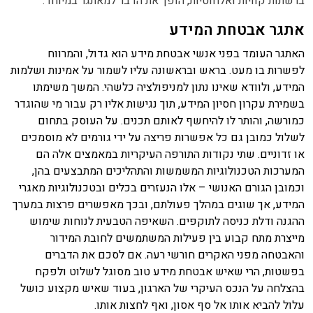
ברשתות קוויות ואלחוטיות, הופך את הדבר למאתגר במיוחד.
אתגר אבטחת המידע
האתגר העומד בפני אנשי אבטחת מידע הוא גדול, והמרווח
לפשרות בו מעט. בראש ובראשונה עליו לשמור על אמינות ושלמות
המידע, ולוודא שאינו נתון למניפולציה כלשהי. המשך משימתו
בשמירת עקרון חסיון המידע, תוך נגישות אליו רק עבור מי שהוגדר
כמורשה, והותר לו להיחשף לאותם תכנים. על העוסק בתחום
לשלול כמובן גם כל אפשרות פריצה על ידי גורמים לא מוסמכים
או זדוניים. שתי נקודות התורפה העיקריות במאמצים אלה הם
המערכות הטכנולוגיות המשמשות והתהליכים המתבצעים בהן,
וכמובן הגורם האנושי – אלו הנעזרים בכלים ובטכנולוגיות מאגרי
המידע, אך שוגים במהלך פעולתם, ובכך מאפשרים פרצות במערך
ההגנה ודלת כניסה לתוקפים. השאיפה הטבעית לנוחות שימוש
מייצרת מתח קבוע בין פעילות המשתמשים לחובת המידור
והאבטחה מפני האקרים חורשי רעה. אם לסכם את הדברים
בפשטות, הרי שאיש אבטחת מידע טוב מסוגל לשלוט ולפקח
בהצלחה על הנכס העיקרי של הארגון, בעוד שאיש מקצוע כושל
עלול להביא אותו אל סף אסון, ואף לחצות אותו.