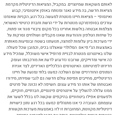
לאותם משקאות שמיוצרים. במקביל, המציאות הדיגיטלית מקדמת
מציאות חדשה, בה מידע נאגר ומנותח באופן אינטנסיבי, קבוע
ואינסופי – מציאות חיינו מנוטרת למעשה בכל רגע; הקניות שאנחנו
עורכים בסופרמרקט מנוטרות על ידי הרשת וחברת כרטיסי האשראי,
מצלמות אבטחה בולשות אחרינו בכל מקום ציבורי סגור או פתוח,
כל שיחות הטלפון וההודעות שאנו מקבלים ושולחים נסרקות על
ידי מערכות ביון עלומות למחצה, תנועתנו בשטח ובנסיעות מאותרת
באמצעות הג'י.פי.אס. הסלולרי שאצלנו בכיס, וכמובן שכל פעולה
שלנו באינטרנט מנוטרת לבניית פרופיל אישי משוכלל, שמכיל מידע
כה אישי ומדוייקים, שרובנו נזדעזע לדעת את מורכבותו ועומק
חדירתו לפרטיותנו. האינטרסים הכלכליים האדירים, לצד אגירת
הנתונים החודרניים שהם השלכה כמעט בלתי נמנעת של חיינו
הדיגיטליים, מחייבים תפיסת עולם חדשה גם לגבי שמירתו, מידורו
ואבטחתו של אותו הר מידע עצום. חשיפה לא נכונה של פרטים
ממנו עלולה להשליך על אינטרסים פיננסיים, חברתיים, חוקיים,
ולפעמים אפילו ביטחוניים בהיקפים שקשה לנו בכלל לשער את
עוצמתם. העובדה כי אנו מתנהלים כמעט בכל רגע נתון כישויות
דיגיטליות מקוונות, המחוברות זו לזו באמצעות מערכות תקשורת