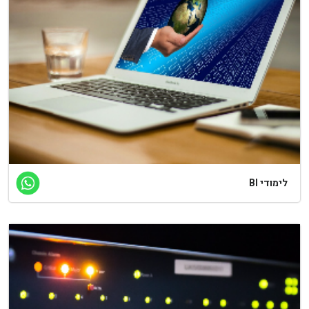
לימודי BI