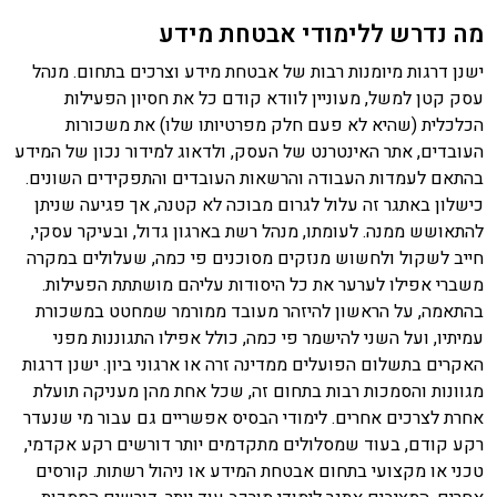
מה נדרש ללימודי אבטחת מידע
ישנן דרגות מיומנות רבות של אבטחת מידע וצרכים בתחום. מנהל
עסק קטן למשל, מעוניין לוודא קודם כל את חסיון הפעילות
הכלכלית (שהיא לא פעם חלק מפרטיותו שלו) את משכורות
העובדים, אתר האינטרנט של העסק, ולדאוג למידור נכון של המידע
בהתאם לעמדות העבודה והרשאות העובדים והתפקידים השונים.
כישלון באתגר זה עלול לגרום מבוכה לא קטנה, אך פגיעה שניתן
להתאושש ממנה. לעומתו, מנהל רשת בארגון גדול, ובעיקר עסקי,
חייב לשקול ולחשוש מנזקים מסוכנים פי כמה, שעלולים במקרה
משברי אפילו לערער את כל היסודות עליהם מושתתת הפעילות.
בהתאמה, על הראשון להיזהר מעובד ממורמר שמחטט במשכורת
עמיתיו, ועל השני להישמר פי כמה, כולל אפילו התגוננות מפני
האקרים בתשלום הפועלים ממדינה זרה או ארגוני ביון. ישנן דרגות
מגוונות והסמכות רבות בתחום זה, שכל אחת מהן מעניקה תועלת
אחרת לצרכים אחרים. לימודי הבסיס אפשריים גם עבור מי שנעדר
רקע קודם, בעוד שמסלולים מתקדמים יותר דורשים רקע אקדמי,
טכני או מקצועי בתחום אבטחת המידע או ניהול רשתות. קורסים