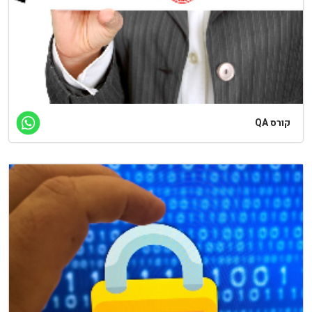
קורס QA