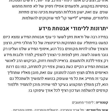
אחרים, המציבים אתגר לימודי מורכב עוד יותר, דורשים הסמכות
בסיסיות במקצוע, ולפעמים אפילו ניסיון של לא פחות מחמש
שנים. עם זאת, ישנן מכללות המציעות מכינה טרם פתיחת
הלימודים, שתסייע ''ליישר קו'' למי שזקוקים להשלמות.
יתרונות ללימודי אבטחת מידע
במידה רבה של ודאות ניתן לשער כי ענף אבטחת המידע נמצא כיום
כמעט בחיתוליו. עם התחזקות הדיגיטציה של כל מהלכי חיינו, הרצון
והצורך שלנו להיות מקוונים בכל רגע, איסוף המידע שלנו ועלינו רק
גובר משנה לשנה. ניתן לצפות כי הצורך להצפין, למדר ולגבות מידע
רק צפוי ללכת ולהתעצם. בראייה לטווח רחוק, הביקוש הרב לאנשי
אבטחת המידע הקיים כעת בשוק צפוי רק להתרחב, כמו גם דרגת
האיומים מולם תצוץ חובה להתגונן. עם זאת, מובן מאליו שתהליך
עקבי זה מחייב את כל מי שעוסק בנושא להמשיך ולשתכלל גם
הוא, לכן מומלץ המקצוע בעיקר למי שיהיה מוכן להתמיד וללמוד
קורסים להשלמה ועדכון רציף לכל אורך עיסוקו בו.
קטגוריה :
לימודי מחשבים
אזור הלימודים :
תל אביב והסביבה
,
ירושלים והסביבה
,
חיפה והקריות
,