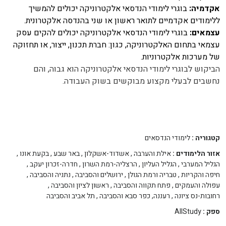
אקדמיה:
בוגרי לימודי הנדסאי אלקטרוניקה יכולים להמשיך
ללימודים אקדמיים לתואר ראשון או שני בהנדסה אלקטרונית.
עצמאים:
בוגרי לימודי הנדסאי אלקטרוניקה יכולים להקים עסק
עצמאי בתחום האלקטרוניקה, כגון: חברת תכנון, ייצור, או תחזוקה
של מערכות אלקטרוניות.
הביקוש לבוגרי לימודי הנדסאי אלקטרוניקה הוא גבוה, והם
נחשבים לבעלי מקצוע מבוקשים בשוק העבודה.
קטגוריה :
לימודי הנדסאים
אזור הלימודים :
אילת והערבה
,
אשדוד-אשקלון
,
באר שבע
,
בקעת אונו
,
הגליל המערבי
,
הגליל העליון
,
הרצליה-רמת השרון
,
חדרה-זכרון יעקב
,
חיפה והקריות
,
טבריה ורמת הגולן
,
ירושלים והסביבה
,
נתניה והסביבה
,
עפולה והעמקים
,
פתח תקווה והסביבה
,
ראשון לציון והסביבה
,
רחובות-נס ציונה
,
רעננה, כפר סבא והסביבה
,
תל אביב והסביבה
ספק :
AllStudy