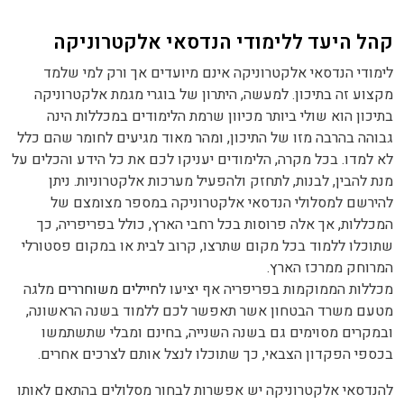
קהל היעד ללימודי הנדסאי אלקטרוניקה
לימודי הנדסאי אלקטרוניקה אינם מיועדים אך ורק למי שלמד
מקצוע זה בתיכון. למעשה, היתרון של בוגרי מגמת אלקטרוניקה
בתיכון הוא שולי ביותר מכיוון שרמת הלימודים במכללות הינה
גבוהה בהרבה מזו של התיכון, ומהר מאוד מגיעים לחומר שהם כלל
לא למדו. בכל מקרה, הלימודים יעניקו לכם את כל הידע והכלים על
מנת להבין, לבנות, לתחזק ולהפעיל מערכות אלקטרוניות. ניתן
להירשם למסלולי הנדסאי אלקטרוניקה במספר מצומצם של
המכללות, אך אלה פרוסות בכל רחבי הארץ, כולל בפריפריה, כך
שתוכלו ללמוד בכל מקום שתרצו, קרוב לבית או במקום פסטורלי
המרוחק ממרכז הארץ.
מכללות הממוקמות בפריפריה אף יציעו ל
חיילים משוחררים
מלגה
מטעם משרד הבטחון אשר תאפשר לכם ללמוד בשנה הראשונה,
ובמקרים מסוימים גם בשנה השנייה, בחינם ומבלי שתשתמשו
בכספי הפקדון הצבאי, כך שתוכלו לנצל אותם לצרכים אחרים.
להנדסאי אלקטרוניקה יש אפשרות לבחור מסלולים בהתאם לאותו