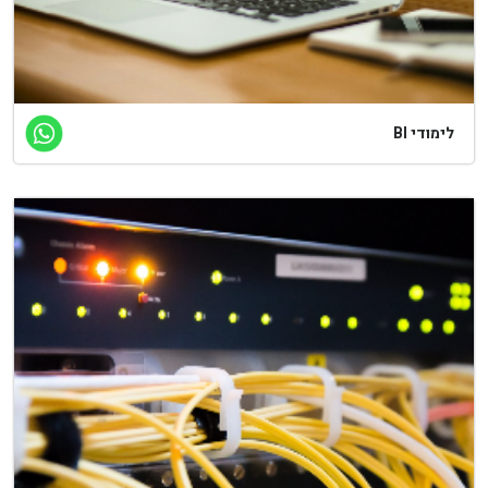
לימודי BI