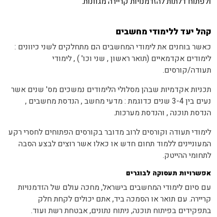
ולפתוח דלתות להזדמנויות קריירה מגוונות.
קהל יעד ללימודי מחשבים
כאשר בוחנים את לימודי המחשבים הם מתחלקים לשני כיוונים :
לימודים אקדמאיים (תואר ראשון , שני וכו' ) , לימודי
תעודה/קורסים.
תכניות אקדמיות שבהן מסלולי הלימודים נמשכים מס' שנים אשר
נעים בין 3-4 שנים כדוגמת : מדעי מחשב , הנדסת מחשבים ,
הנדסת תוכנה , והנדסת מערכות.
לימודי תעודה וקורסים לרוב מדובר בקורסים הפתוחים לחסרי רקע
המעוניינים ללמוד תחום חדש או כאלו אשר רוצים לבצע הסבה
לתחומי ההייטק.
אפשרויות תעסוקה לבוגרים
עם סיום לימודי המחשבים בישראל, מחכה עולם של הזדמנויות
קריירה. עם תואר או הסמכה ביד, אתם יכולים לקחת חלק
בתפקידים בפיתוח תוכנה, ניתוח נתונים, אבטחת רשת ועוד.